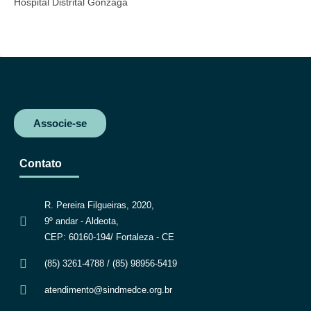
Hospital Distrital Gonzaga
b
t
s
g
o
e
A
r
o
r
p
a
k
p
m
Associe-se
Contato
R. Pereira Filgueiras, 2020,
9º andar - Aldeota,
CEP: 60160-194/ Fortaleza - CE
(85) 3261-4788 / (85) 98956-5419
atendimento@sindmedce.org.br