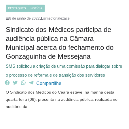
DESTAQUES
NOTÍCIA
8 de junho de 2022
simecfortalezace
Sindicato dos Médicos participa de
audiência pública na Câmara
Municipal acerca do fechamento do
Gonzaguinha de Messejana
SMS solicitou a criação de uma comissão para dialogar sobre
o processo de reforma e de transição dos servidores
F
T
W
T
Compartilhe
a
w
h
e
O Sindicato dos Médicos do Ceará esteve, na manhã desta
c
i
a
l
quarta-feira (08), presente na audiência pública, realizada no
e
t
t
e
auditório da
b
t
s
g
o
e
A
r
o
r
p
a
k
p
m