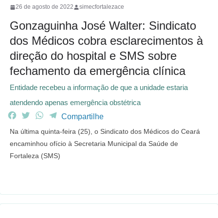
26 de agosto de 2022
simecfortalezace
Gonzaguinha José Walter: Sindicato
dos Médicos cobra esclarecimentos à
direção do hospital e SMS sobre
fechamento da emergência clínica
Entidade recebeu a informação de que a unidade estaria
atendendo apenas emergência obstétrica
F
T
W
T
Compartilhe
a
w
h
e
Na última quinta-feira (25), o Sindicato dos Médicos do Ceará
c
i
a
l
encaminhou ofício à Secretaria Municipal da Saúde de
e
t
t
e
Fortaleza (SMS)
b
t
s
g
o
e
A
r
o
r
p
a
k
p
m