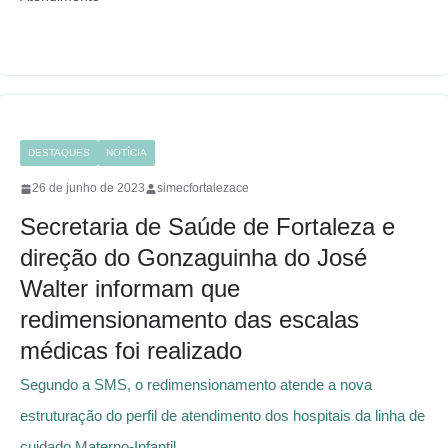
b
t
s
g
o
e
A
r
o
r
p
a
k
p
m
DESTAQUES
NOTÍCIA
26 de junho de 2023
simecfortalezace
Secretaria de Saúde de Fortaleza e
direção do Gonzaguinha do José
Walter informam que
redimensionamento das escalas
médicas foi realizado
Segundo a SMS, o redimensionamento atende a nova
estruturação do perfil de atendimento dos hospitais da linha de
cuidado Materno-Infantil