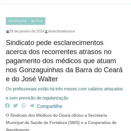
DESTAQUES
NOTÍCIA
26 de janeiro de 2024
simecfortalezace
Sindicato pede esclarecimentos
acerca dos recorrentes atrasos no
pagamento dos médicos que atuam
nos Gonzaguinhas da Barra do Ceará
e do José Walter
Os profissionais estão há três meses com salários atrasados
e sem previsão de regularização
F
T
W
T
Compartilhe
a
w
h
e
O Sindicato dos Médicos do Ceará oficiou a Secretaria
c
i
a
l
Municipal de Saúde de Fortaleza (SMS) e a Cooperativa de
e
t
t
e
Atendimento