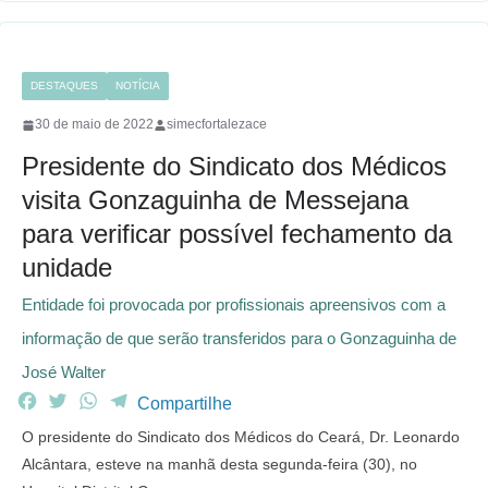
DESTAQUES
NOTÍCIA
30 de maio de 2022
simecfortalezace
Presidente do Sindicato dos Médicos
visita Gonzaguinha de Messejana
para verificar possível fechamento da
unidade
Entidade foi provocada por profissionais apreensivos com a
informação de que serão transferidos para o Gonzaguinha de
José Walter
F
T
W
T
Compartilhe
a
w
h
e
O presidente do Sindicato dos Médicos do Ceará, Dr. Leonardo
c
i
a
l
Alcântara, esteve na manhã desta segunda-feira (30), no
e
t
t
e