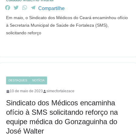
F
T
W
T
Compartilhe
a
w
h
e
Em maio, o Sindicato dos Médicos do Ceará encaminhou ofício
c
i
a
l
à Secretaria Municipal de Saúde de Fortaleza (SMS),
e
t
t
e
solicitando reforço
b
t
s
g
o
e
A
r
o
r
p
a
k
p
m
DESTAQUES
NOTÍCIA
10 de maio de 2023
simecfortalezace
Sindicato dos Médicos encaminha
ofício à SMS solicitando reforço na
equipe médica do Gonzaguinha do
José Walter