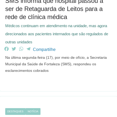
SMS informa que hospital passou a
ser de Retaguarda de Leitos para a
rede de clínica médica
Médicos continuam em atendimento na unidade, mas agora
direcionados aos pacientes internados que são regulados de
outras unidades
F
T
W
T
Compartilhe
a
w
h
e
Na última segunda-feira (17), por meio de ofício, a Secretaria
c
i
a
l
Municipal da Saúde de Fortaleza (SMS), respondeu os
e
t
t
e
esclarecimentos cobrados
b
t
s
g
o
e
A
r
o
r
p
a
k
p
m
DESTAQUES
NOTÍCIA