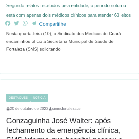
Segundo relatos recebidos pela entidade, o período noturno
está com apenas dois médicos clínicos para atender 63 leitos
F
T
W
T
Compartilhe
a
w
h
e
Nesta quarta-feira (10), o Sindicato dos Médicos do Ceará
c
i
a
l
encaminhou ofício à Secretaria Municipal de Saúde de
e
t
t
e
Fortaleza (SMS) solicitando
b
t
s
g
o
e
A
r
o
r
p
a
k
p
m
DESTAQUES
NOTÍCIA
20 de outubro de 2022
simecfortalezace
Gonzaguinha José Walter: após
fechamento da emergência clínica,