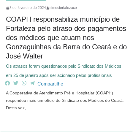
8 de fevereiro de 2024
simecfortalezace
COAPH responsabiliza município de
Fortaleza pelo atraso dos pagamentos
dos médicos que atuam nos
Gonzaguinhas da Barra do Ceará e do
José Walter
Os atrasos foram questionados pelo Sindicato dos Médicos
em 25 de janeiro após ser acionado pelos profissionais
F
T
W
T
Compartilhe
a
w
h
e
A Cooperativa de Atendimento Pré e Hospitalar (COAPH)
c
i
a
l
respondeu mais um ofício do Sindicato dos Médicos do Ceará.
e
t
t
e
Desta vez,
b
t
s
g
o
e
A
r
o
r
p
a
k
p
m