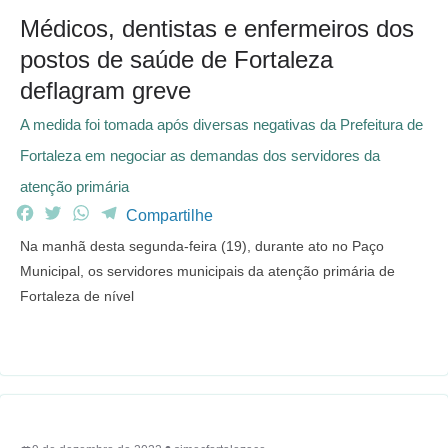
Médicos, dentistas e enfermeiros dos
postos de saúde de Fortaleza
deflagram greve
A medida foi tomada após diversas negativas da Prefeitura de
Fortaleza em negociar as demandas dos servidores da
atenção primária
F
T
W
T
Compartilhe
a
w
h
e
Na manhã desta segunda-feira (19), durante ato no Paço
c
i
a
l
Municipal, os servidores municipais da atenção primária de
e
t
t
e
Fortaleza de nível
b
t
s
g
o
e
A
r
o
r
p
a
k
p
m