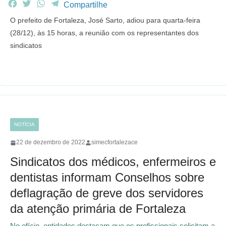
F
T
W
T
Compartilhe
a
w
h
e
O prefeito de Fortaleza, José Sarto, adiou para quarta-feira
c
i
a
l
(28/12), às 15 horas, a reunião com os representantes dos
e
t
t
e
sindicatos
b
t
s
g
o
e
A
r
o
r
p
a
k
p
m
NOTÍCIA
22 de dezembro de 2022
simecfortalezace
Sindicatos dos médicos, enfermeiros e
dentistas informam Conselhos sobre
deflagração de greve dos servidores
da atenção primária de Fortaleza
No ofício, entidades destacam que os profissionais solicitam a