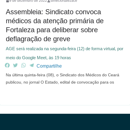
9 de dezembro de 2022
simecfortalezace
Assembleia: Sindicato convoca
médicos da atenção primária de
Fortaleza para deliberar sobre
deflagração de greve
AGE será realizada na segunda-feira (12) de forma virtual, por
meio do Google Meet, às 19 horas
F
T
W
T
Compartilhe
a
w
h
e
Na última quinta-feira (08), o Sindicato dos Médicos do Ceará
c
i
a
l
publicou, no jornal O Estado, edital de convocação para os
e
t
t
e
b
t
s
g
o
e
A
r
o
r
p
a
k
p
m