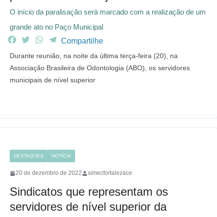
O início da paralisação será marcado com a realização de um
grande ato no Paço Municipal
F
T
W
T
Compartilhe
a
w
h
e
Durante reunião, na noite da última terça-feira (20), na
c
i
a
l
Associação Brasileira de Odontologia (ABO), os servidores
e
t
t
e
municipais de nível superior
b
t
s
g
o
e
A
r
o
r
p
a
k
p
m
DESTAQUES
NOTÍCIA
20 de dezembro de 2022
simecfortalezace
Sindicatos que representam os
servidores de nível superior da