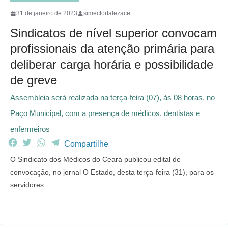
31 de janeiro de 2023
simecfortalezace
Sindicatos de nível superior convocam
profissionais da atenção primária para
deliberar carga horária e possibilidade
de greve
Assembleia será realizada na terça-feira (07), às 08 horas, no
Paço Municipal, com a presença de médicos, dentistas e
enfermeiros
F
T
W
T
Compartilhe
a
w
h
e
O Sindicato dos Médicos do Ceará publicou edital de
c
i
a
l
convocação, no jornal O Estado, desta terça-feira (31), para os
e
t
t
e
servidores
b
t
s
g
o
e
A
r
o
r
p
a
k
p
m