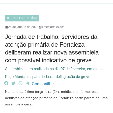
DESTAQUES
NOTÍCIA
26 de janeiro de 2023
simecfortalezace
Jornada de trabalho: servidores da
atenção primária de Fortaleza
deliberam realizar nova assembleia
com possível indicativo de greve
Assembleia será realizada no dia 07 de fevereiro, em ato no
Paço Municipal, para deliberar deflagração de greve
F
T
W
T
Compartilhe
a
w
h
e
Na noite da última terça-feira (24), médicos, enfermeiros e
c
i
a
l
dentistas da atenção primária de Fortaleza participaram de uma
e
t
t
e
assembleia geral,
b
t
s
g
o
e
A
r