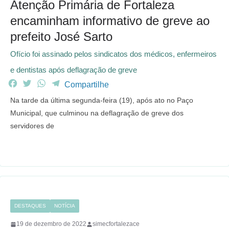
Atenção Primária de Fortaleza
encaminham informativo de greve ao
prefeito José Sarto
Ofício foi assinado pelos sindicatos dos médicos, enfermeiros
e dentistas após deflagração de greve
F
T
W
T
Compartilhe
a
w
h
e
Na tarde da última segunda-feira (19), após ato no Paço
c
i
a
l
Municipal, que culminou na deflagração de greve dos
e
t
t
e
servidores de
b
t
s
g
o
e
A
r
o
r
p
a
k
p
m
DESTAQUES
NOTÍCIA
19 de dezembro de 2022
simecfortalezace