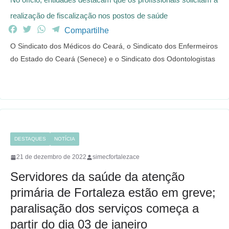
realização de fiscalização nos postos de saúde
F
T
W
T
Compartilhe
a
w
h
e
O Sindicato dos Médicos do Ceará, o Sindicato dos Enfermeiros
c
i
a
l
do Estado do Ceará (Senece) e o Sindicato dos Odontologistas
e
t
t
e
b
t
s
g
o
e
A
r
o
r
p
a
k
p
m
DESTAQUES
NOTÍCIA
21 de dezembro de 2022
simecfortalezace
Servidores da saúde da atenção
primária de Fortaleza estão em greve;
paralisação dos serviços começa a
partir do dia 03 de janeiro