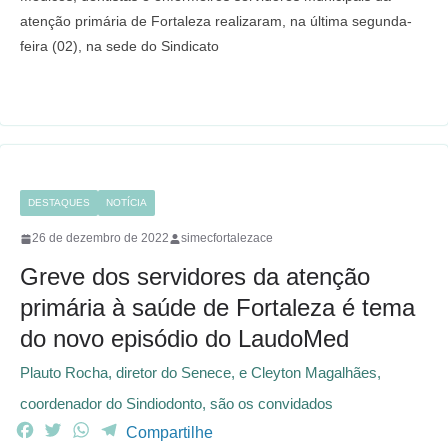
c
i
a
l
atenção primária de Fortaleza realizaram, na última segunda-
e
t
t
e
feira (02), na sede do Sindicato
b
t
s
g
o
e
A
r
o
r
p
a
k
p
m
DESTAQUES
NOTÍCIA
26 de dezembro de 2022
simecfortalezace
Greve dos servidores da atenção
primária à saúde de Fortaleza é tema
do novo episódio do LaudoMed
Plauto Rocha, diretor do Senece, e Cleyton Magalhães,
coordenador do Sindiodonto, são os convidados
F
T
W
T
Compartilhe