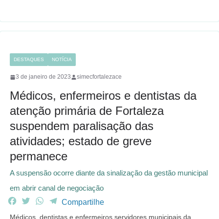
o
r
p
a
k
p
m
DESTAQUES
NOTÍCIA
3 de janeiro de 2023
simecfortalezace
Médicos, enfermeiros e dentistas da
atenção primária de Fortaleza
suspendem paralisação das
atividades; estado de greve
permanece
A suspensão ocorre diante da sinalização da gestão municipal
em abrir canal de negociação
F
T
W
T
Compartilhe
a
w
h
e
Médicos, dentistas e enfermeiros servidores municipais da