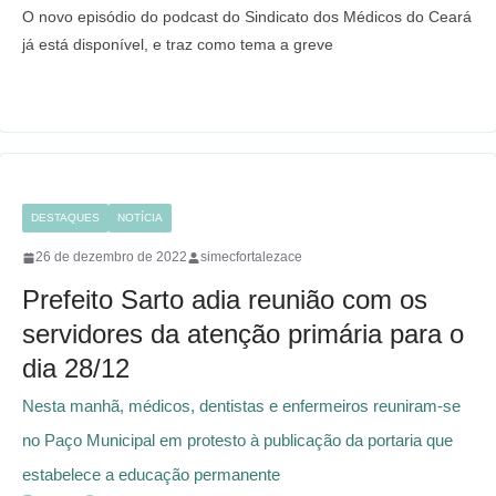
a
w
h
e
O novo episódio do podcast do Sindicato dos Médicos do Ceará
c
i
a
l
já está disponível, e traz como tema a greve
e
t
t
e
b
t
s
g
o
e
A
r
o
r
p
a
k
p
m
DESTAQUES
NOTÍCIA
26 de dezembro de 2022
simecfortalezace
Prefeito Sarto adia reunião com os
servidores da atenção primária para o
dia 28/12
Nesta manhã, médicos, dentistas e enfermeiros reuniram-se
no Paço Municipal em protesto à publicação da portaria que
estabelece a educação permanente