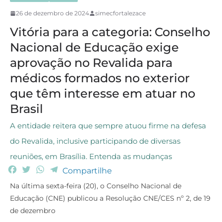
26 de dezembro de 2024
simecfortalezace
Vitória para a categoria: Conselho
Nacional de Educação exige
aprovação no Revalida para
médicos formados no exterior
que têm interesse em atuar no
Brasil
A entidade reitera que sempre atuou firme na defesa
do Revalida, inclusive participando de diversas
reuniões, em Brasília. Entenda as mudanças
F
T
W
T
Compartilhe
a
w
h
e
Na última sexta-feira (20), o Conselho Nacional de
c
i
a
l
Educação (CNE) publicou a Resolução CNE/CES nº 2, de 19
e
t
t
e
de dezembro
b
t
s
g