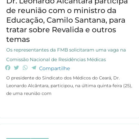
Dr. Leonardo Alcântara participa
de reunião com o ministro da
Educação, Camilo Santana, para
tratar sobre Revalida e outros
temas
Os representantes da FMB solicitaram uma vaga na
Comissão Nacional de Residências Médicas
F
T
W
T
Compartilhe
a
w
h
e
O presidente do Sindicato dos Médicos do Ceará, Dr.
c
i
a
l
Leonardo Alcântara, participou, na última quinta-feira (25),
e
t
t
e
de uma reunião com
b
t
s
g
o
e
A
r
o
r
p
a
k
p
m