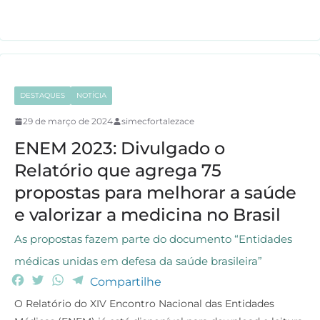
o
e
A
r
o
r
p
a
k
p
m
DESTAQUES
NOTÍCIA
29 de março de 2024
simecfortalezace
ENEM 2023: Divulgado o
Relatório que agrega 75
propostas para melhorar a saúde
e valorizar a medicina no Brasil
As propostas fazem parte do documento “Entidades
médicas unidas em defesa da saúde brasileira”
F
T
W
T
Compartilhe
a
w
h
e
O Relatório do XIV Encontro Nacional das Entidades
c
i
a
l