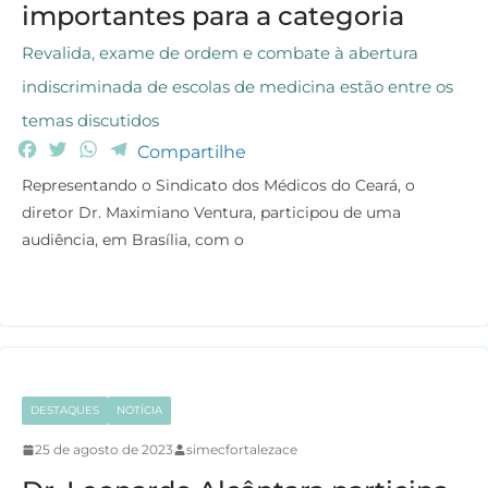
importantes para a categoria
Revalida, exame de ordem e combate à abertura
indiscriminada de escolas de medicina estão entre os
temas discutidos
F
T
W
T
Compartilhe
a
w
h
e
Representando o Sindicato dos Médicos do Ceará, o
c
i
a
l
diretor Dr. Maximiano Ventura, participou de uma
e
t
t
e
audiência, em Brasília, com o
b
t
s
g
o
e
A
r
o
r
p
a
k
p
m
DESTAQUES
NOTÍCIA
25 de agosto de 2023
simecfortalezace