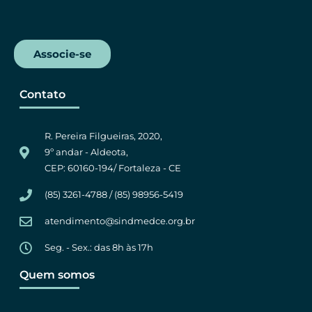
Associe-se
Contato
R. Pereira Filgueiras, 2020,
9º andar - Aldeota,
CEP: 60160-194/ Fortaleza - CE
(85) 3261-4788 / (85) 98956-5419
atendimento@sindmedce.org.br
Seg. - Sex.: das 8h às 17h
Quem somos