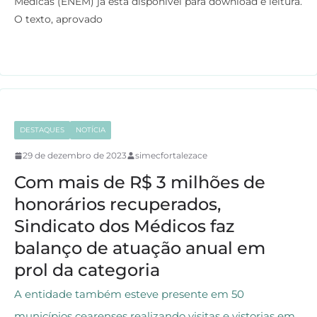
Médicas (ENEM) já está disponível para download e leitura.
e
t
t
e
O texto, aprovado
b
t
s
g
o
e
A
r
o
r
p
a
k
p
m
DESTAQUES
NOTÍCIA
29 de dezembro de 2023
simecfortalezace
Com mais de R$ 3 milhões de
honorários recuperados,
Sindicato dos Médicos faz
balanço de atuação anual em
prol da categoria
A entidade também esteve presente em 50
municípios cearenses realizando visitas e vistorias em