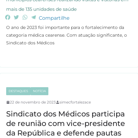
mais de 135 unidades de saúde
F
T
W
T
Compartilhe
a
w
h
e
O ano de 2023 foi importante para o fortalecimento da
c
i
a
l
categoria médica cearense. Com atuação significante, o
e
t
t
e
Sindicato dos Médicos
b
t
s
g
o
e
A
r
o
r
p
a
k
p
m
DESTAQUES
NOTÍCIA
22 de novembro de 2023
simecfortalezace
Sindicato dos Médicos participa
de reunião com vice-presidente
da República e defende pautas