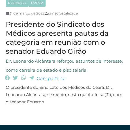
DESTAQUES
NOTÍCIA
31 de março de 2022
simecfortalezace
Presidente do Sindicato dos
Médicos apresenta pautas da
categoria em reunião com o
senador Eduardo Girão
Dr. Leonardo Alcântara reforçou assuntos de interesse,
como carreira de estado e piso salarial
F
T
W
T
Compartilhe
a
w
h
e
O presidente do Sindicato dos Médicos do Ceará, Dr.
c
i
a
l
Leonardo Alcântara, se reuniu, nesta quinta-feira (31), com
e
t
t
e
o senador Eduardo
b
t
s
g
o
e
A
r
o
r
p
a
k
p
m