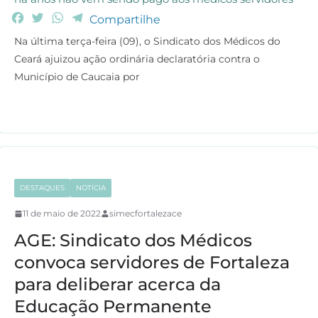
F
T
W
T
Compartilhe
a
w
h
e
Na última terça-feira (09), o Sindicato dos Médicos do
c
i
a
l
Ceará ajuizou ação ordinária declaratória contra o
e
t
t
e
Município de Caucaia por
b
t
s
g
o
e
A
r
o
r
p
a
k
p
m
DESTAQUES
NOTÍCIA
11 de maio de 2022
simecfortalezace
AGE: Sindicato dos Médicos
convoca servidores de Fortaleza
para deliberar acerca da
Educação Permanente