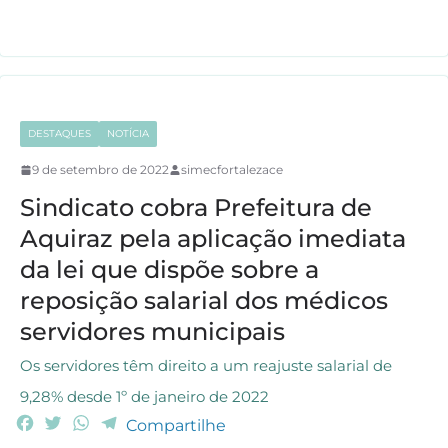
o
e
A
r
o
r
p
a
k
p
m
DESTAQUES
NOTÍCIA
9 de setembro de 2022
simecfortalezace
Sindicato cobra Prefeitura de
Aquiraz pela aplicação imediata
da lei que dispõe sobre a
reposição salarial dos médicos
servidores municipais
Os servidores têm direito a um reajuste salarial de
9,28% desde 1º de janeiro de 2022
F
T
W
T
Compartilhe
a
w
h
e