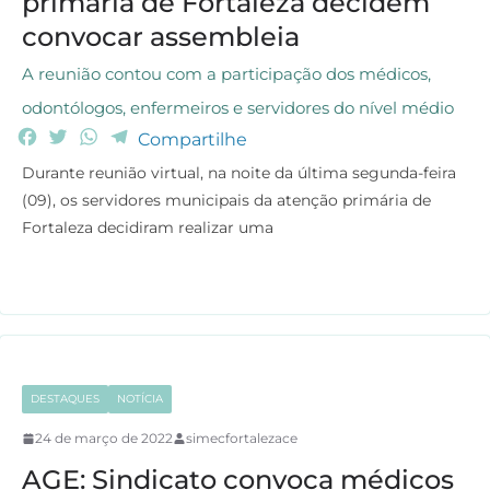
primária de Fortaleza decidem
convocar assembleia
A reunião contou com a participação dos médicos,
odontólogos, enfermeiros e servidores do nível médio
F
T
W
T
Compartilhe
a
w
h
e
Durante reunião virtual, na noite da última segunda-feira
c
i
a
l
(09), os servidores municipais da atenção primária de
e
t
t
e
Fortaleza decidiram realizar uma
b
t
s
g
o
e
A
r
o
r
p
a
k
p
m
DESTAQUES
NOTÍCIA
24 de março de 2022
simecfortalezace
AGE: Sindicato convoca médicos