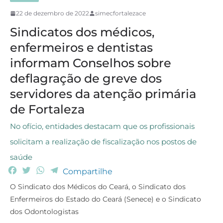
22 de dezembro de 2022
simecfortalezace
Sindicatos dos médicos,
enfermeiros e dentistas
informam Conselhos sobre
deflagração de greve dos
servidores da atenção primária
de Fortaleza
No ofício, entidades destacam que os profissionais
solicitam a realização de fiscalização nos postos de
saúde
F
T
W
T
Compartilhe
a
w
h
e
O Sindicato dos Médicos do Ceará, o Sindicato dos
c
i
a
l
Enfermeiros do Estado do Ceará (Senece) e o Sindicato
e
t
t
e
dos Odontologistas
b
t
s
g