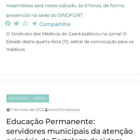
Assembleia será neste sábado, às 9 horas, de forma
presencial na sede do SINDFORT
F
T
W
T
Compartilhe
a
w
h
e
O Sindicato dos Médicos do Ceará publicou no jornal O
c
i
a
l
Estado desta quarta-feira (11), edital de convocação para os
e
t
t
e
médicos
b
t
s
g
o
e
A
r
o
r
p
a
k
p
m
DESTAQUES
NOTÍCIA
11 de maio de 2022
simecfortalezace
Educação Permanente:
servidores municipais da atenção