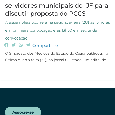
servidores municipais do IJF para
discutir proposta do PCCS
A assembleia ocorrerá na segunda-feira (28) às 13 horas
em primeira convocação e às 13h30 em segunda
convocação
F
T
W
T
Compartilhe
a
w
h
e
O Sindicato dos Médicos do Estado do Ceará publicou, na
c
i
a
l
última quarta-feira (23), no jornal O Estado, um edital de
e
t
t
e
b
t
s
g
o
e
A
r
o
r
p
a
k
p
m
Associe-se