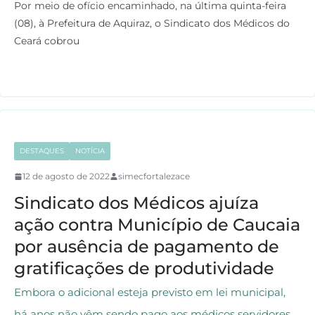
Por meio de ofício encaminhado, na última quinta-feira
c
i
a
l
(08), à Prefeitura de Aquiraz, o Sindicato dos Médicos do
e
t
t
e
Ceará cobrou
b
t
s
g
o
e
A
r
o
r
p
a
k
p
m
DESTAQUES
NOTÍCIA
12 de agosto de 2022
simecfortalezace
Sindicato dos Médicos ajuíza
ação contra Município de Caucaia
por ausência de pagamento de
gratificações de produtividade
Embora o adicional esteja previsto em lei municipal,
há anos não vêm sendo pago aos médicos servidores