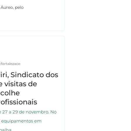
 Áureo, pelo
fortalezace
ri, Sindicato dos
 visitas de
acolhe
fissionais
de 27 a 29 de novembro. No
os equipamentos em
balha