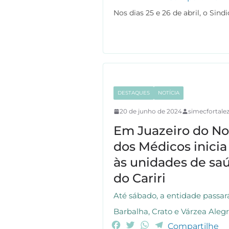
a
w
h
e
Nos dias 25 e 26 de abril, o Sin
c
i
a
l
e
t
t
e
b
t
s
g
o
e
A
r
o
r
p
a
k
p
m
DESTAQUES
NOTÍCIA
20 de junho de 2024
simecfortale
Em Juazeiro do Nor
dos Médicos inicia 
às unidades de sa
do Cariri
Até sábado, a entidade passar
Barbalha, Crato e Várzea Aleg
F
T
W
T
Compartilhe