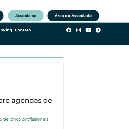
Associe-se
Área do Associado
anking
Contato
pre agendas de
de cinco profissionais