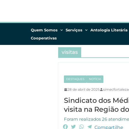
Quem Somos
Serviços
Antologia Literária
Cooperativas
visitas
DESTAQUES
NOTÍCIA
28 de abril de 2025
simecfortaleza
Sindicato dos Méd
visita na Região do
Foram realizados 26 atendimen
F
T
W
T
Compartilhe