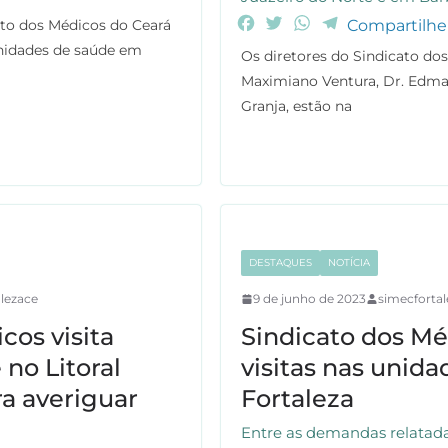
F
T
W
T
cato dos Médicos do Ceará
Compartilhe
a
w
h
e
 unidades de saúde em
Os diretores do Sindicato dos
c
i
a
l
Maximiano Ventura, Dr. Edma
e
t
t
e
Granja, estão na
b
t
s
g
o
e
A
r
o
r
p
a
k
p
m
DESTAQUES
NOTÍCIA
lezace
9 de junho de 2023
simecfortal
cos visita
Sindicato dos Mé
no Litoral
visitas nas unid
a averiguar
Fortaleza
Entre as demandas relatadas