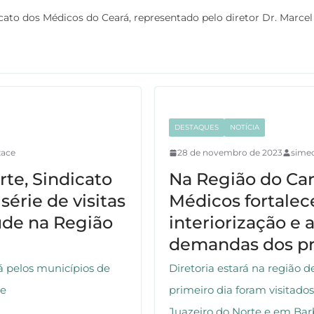
dicato dos Médicos do Ceará, representado pelo diretor Dr. Marcel
DESTAQUES
NOTÍCIA
zace
28 de novembro de 2023
simec
te, Sindicato
Na Região do Cari
série de visitas
Médicos fortalece
úde na Região
interiorização e 
demandas dos pro
á pelos municípios de
Diretoria estará na região 
re
primeiro dia foram visitad
Juazeiro do Norte e em Bar