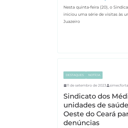
a
w
h
e
Nesta quinta-feira (20), o Sindi
c
i
a
l
iniciou uma série de visitas às
e
t
t
e
Juazeiro
b
t
s
g
o
e
A
r
o
r
p
a
k
p
m
DESTAQUES
NOTÍCIA
11 de setembro de 2023
simecforta
Sindicato dos Médi
unidades de saúde 
Oeste do Ceará par
denúncias