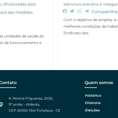
oficializadas pelo
estrutura precária e insegur
F
T
W
T
Compartilhe
sca das medidas
a
w
h
e
Com o objetivo de ampliar a
c
i
a
l
melhores condições de trabalh
e
t
t
e
Sindicato dos
b
t
s
g
as unidades de saúde do
o
e
A
r
ões de funcionamento e
o
r
p
a
k
p
m
Contato
Quem somos
Histórico
R. Pereira Filgueiras, 2020,
Diretoria
9º andar - Aldeota,
Eleições
CEP: 60160-194/ Fortaleza - CE