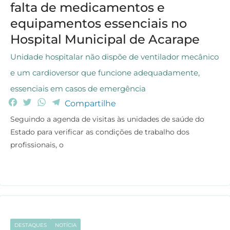
falta de medicamentos e
equipamentos essenciais no
Hospital Municipal de Acarape
Unidade hospitalar não dispõe de ventilador mecânico
e um cardioversor que funcione adequadamente,
essenciais em casos de emergência
F
T
W
T
Compartilhe
a
w
h
e
Seguindo a agenda de visitas às unidades de saúde do
c
i
a
l
Estado para verificar as condições de trabalho dos
e
t
t
e
profissionais, o
b
t
s
g
o
e
A
r
o
r
p
a
k
p
m
DESTAQUES
NOTÍCIA