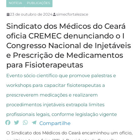
NOTÍCIA
PUBLICAÇÕES
23 de outubro de 2024
simecfortalezace
Sindicato dos Médicos do Ceará
oficia CREMEC denunciando o I
Congresso Nacional de Injetáveis
e Prescrição de Medicamentos
para Fisioterapeutas
Evento sócio científico que promove palestras e
workshops para capacitar fisioterapeutas a
prescreverem medicações e realizarem
procedimentos injetáveis extrapola limites
profissionais legais, conforme legislação vigente
F
T
W
T
Compartilhe
a
w
h
e
O Sindicato dos Médicos do Ceará encaminhou um ofício,
c
i
a
l