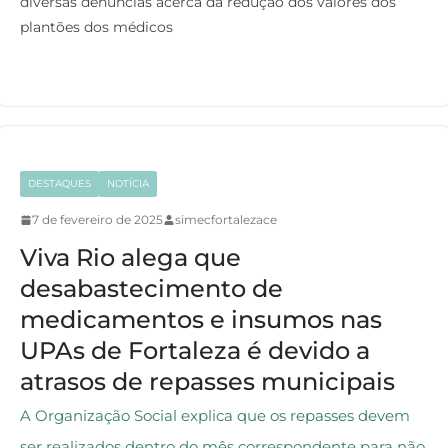
diversas denúncias acerca da redução dos valores dos
e
t
t
e
plantões dos médicos
b
t
s
g
o
e
A
r
o
r
p
a
k
p
m
DESTAQUES
NOTÍCIA
7 de fevereiro de 2025
simecfortalezace
Viva Rio alega que
desabastecimento de
medicamentos e insumos nas
UPAs de Fortaleza é devido a
atrasos de repasses municipais
A Organização Social explica que os repasses devem
ser realizados dentro do mês correspondente para não