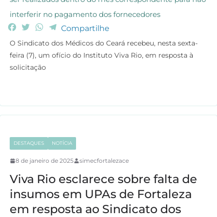
interferir no pagamento dos fornecedores
F
T
W
T
Compartilhe
a
w
h
e
O Sindicato dos Médicos do Ceará recebeu, nesta sexta-
c
i
a
l
feira (7), um ofício do Instituto Viva Rio, em resposta à
e
t
t
e
solicitação
b
t
s
g
o
e
A
r
o
r
p
a
k
p
m
DESTAQUES
NOTÍCIA
8 de janeiro de 2025
simecfortalezace
Viva Rio esclarece sobre falta de
insumos em UPAs de Fortaleza
em resposta ao Sindicato dos