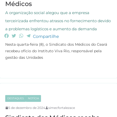
Médicos
A organização social alegou que a empresa
terceirizada enfrentou atrasos no fornecimento devido
a problemas logísticos e aumento da demanda
F
T
W
T
Compartilhe
a
w
h
e
Nesta quarta-feira (8), o Sindicato dos Médicos do Ceará
c
i
a
l
recebeu ofício do Instituto Viva Rio, responsável pela
e
t
t
e
gestão das Unidades
b
t
s
g
o
e
A
r
o
r
p
a
k
p
m
DESTAQUES
NOTÍCIA
5 de dezembro de 2024
simecfortalezace