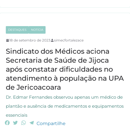
k
p
m
DESTAQUES
NOTÍCIA
18 de setembro de 2023
simecfortalezace
Sindicato dos Médicos aciona
Secretaria de Saúde de Jijoca
após constatar dificuldades no
atendimento à população na UPA
de Jericoacoara
Dr. Edmar Fernandes observou apenas um médico de
plantão e ausência de medicamentos e equipamentos
essenciais
F
T
W
T
Compartilhe
a
w
h
e