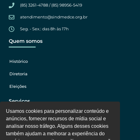
(85) 3261-4788 / (85) 98956-5419
atendimento@sindmedce.org.br
Seg. - Sex.: das 8h às 17h
Quem somos
Histórico
Diretoria
Eleições
Serviços
Usamos cookies para personalizar conteúdo e
anúncios, fornecer recursos de mídia social e
Jurídico
analisar nosso tráfego. Alguns desses cookies
também ajudam a melhorar a experiência do
Oportunidades