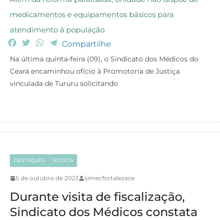
medicamentos e equipamentos básicos para
atendimento à população
F
T
W
T
Compartilhe
a
w
h
e
Na última quinta-feira (09), o Sindicato dos Médicos do
c
i
a
l
Ceará encaminhou ofício à Promotoria de Justiça
e
t
t
e
vinculada de Tururu solicitando
b
t
s
g
o
e
A
r
o
r
p
a
k
p
m
DESTAQUES
NOTÍCIA
5 de outubro de 2023
simecfortalezace
Durante visita de fiscalização,
Sindicato dos Médicos constata