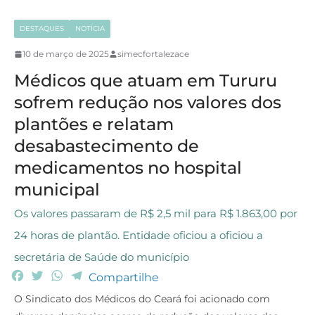
DESTAQUES
NOTÍCIA
10 de março de 2025
simecfortalezace
Médicos que atuam em Tururu
sofrem redução nos valores dos
plantões e relatam
desabastecimento de
medicamentos no hospital
municipal
Os valores passaram de R$ 2,5 mil para R$ 1.863,00 por
24 horas de plantão. Entidade oficiou a oficiou a
secretária de Saúde do município
F
T
W
T
Compartilhe
a
w
h
e
O Sindicato dos Médicos do Ceará foi acionado com
c
i
a
l