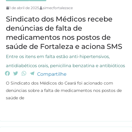
1 de abril de 2025
simecfortalezace
Sindicato dos Médicos recebe
denúncias de falta de
medicamentos nos postos de
saúde de Fortaleza e aciona SMS
Entre os itens em falta estão anti-hipertensivos,
antidiabéticos orais, penicilina benzatina e antibióticos
F
T
W
T
Compartilhe
a
w
h
e
O Sindicato dos Médicos do Ceará foi acionado com
c
i
a
l
denúncias sobre a falta de medicamentos nos postos de
e
t
t
e
saúde de
b
t
s
g
o
e
A
r
o
r
p
a
k
p
m