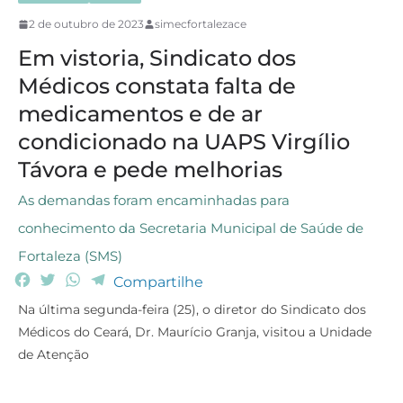
2 de outubro de 2023
simecfortalezace
Em vistoria, Sindicato dos
Médicos constata falta de
medicamentos e de ar
condicionado na UAPS Virgílio
Távora e pede melhorias
As demandas foram encaminhadas para
conhecimento da Secretaria Municipal de Saúde de
Fortaleza (SMS)
F
T
W
T
Compartilhe
a
w
h
e
Na última segunda-feira (25), o diretor do Sindicato dos
c
i
a
l
Médicos do Ceará, Dr. Maurício Granja, visitou a Unidade
e
t
t
e
de Atenção
b
t
s
g
o
e
A
r
o
r
p
a