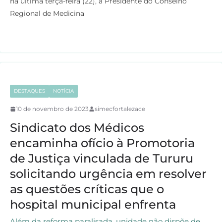
na última terça-feira (22), à Presidente do Conselho
e
t
t
e
Regional de Medicina
b
t
s
g
o
e
A
r
o
r
p
a
k
p
m
DESTAQUES
NOTÍCIA
10 de novembro de 2023
simecfortalezace
Sindicato dos Médicos
encaminha ofício à Promotoria
de Justiça vinculada de Tururu
solicitando urgência em resolver
as questões críticas que o
hospital municipal enfrenta
Além da reforma paralisada, unidade não dispõe de