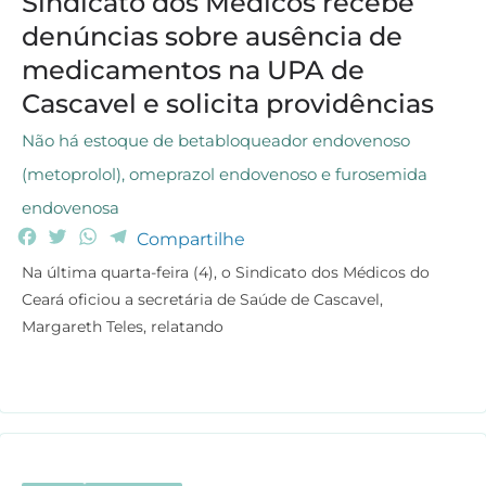
Sindicato dos Médicos recebe
denúncias sobre ausência de
medicamentos na UPA de
Cascavel e solicita providências
Não há estoque de betabloqueador endovenoso
(metoprolol), omeprazol endovenoso e furosemida
endovenosa
F
T
W
T
Compartilhe
a
w
h
e
Na última quarta-feira (4), o Sindicato dos Médicos do
c
i
a
l
Ceará oficiou a secretária de Saúde de Cascavel,
e
t
t
e
Margareth Teles, relatando
b
t
s
g
o
e
A
r
o
r
p
a
k
p
m