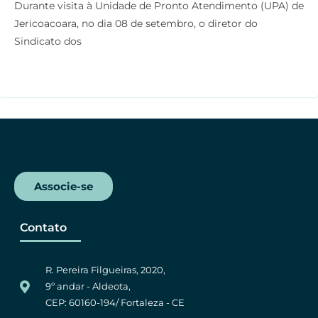
Durante visita à Unidade de Pronto Atendimento (UPA) de
c
i
a
l
Jericoacoara, no dia 08 de setembro, o diretor do
e
t
t
e
Sindicato dos
b
t
s
g
o
e
A
r
o
r
p
a
k
p
m
Associe-se
Contato
R. Pereira Filgueiras, 2020,
9º andar - Aldeota,
CEP: 60160-194/ Fortaleza - CE