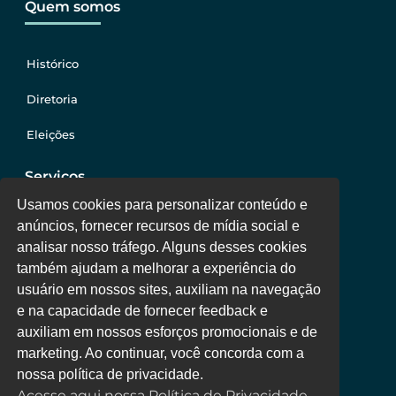
Quem somos
Histórico
Diretoria
Eleições
Serviços
Usamos cookies para personalizar conteúdo e
anúncios, fornecer recursos de mídia social e
Jurídico
analisar nosso tráfego. Alguns desses cookies
também ajudam a melhorar a experiência do
Oportunidades
usuário em nossos sites, auxiliam na navegação
Clube de Vantagens
e na capacidade de fornecer feedback e
auxiliam em nossos esforços promocionais e de
Área Colaborador
marketing. Ao continuar, você concorda com a
nossa política de privacidade.
Acesse aqui nossa Política de Privacidade.