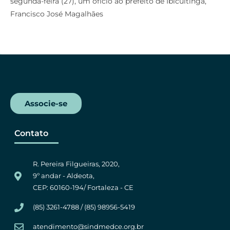
segunda-feira (27), um ofício ao prefeito de Ibicuitinga,
e
t
t
e
Francisco José Magalhães
b
t
s
g
o
e
A
r
o
r
p
a
k
p
m
Associe-se
Contato
R. Pereira Filgueiras, 2020,
9º andar - Aldeota,
CEP: 60160-194/ Fortaleza - CE
(85) 3261-4788 / (85) 98956-5419
atendimento@sindmedce.org.br