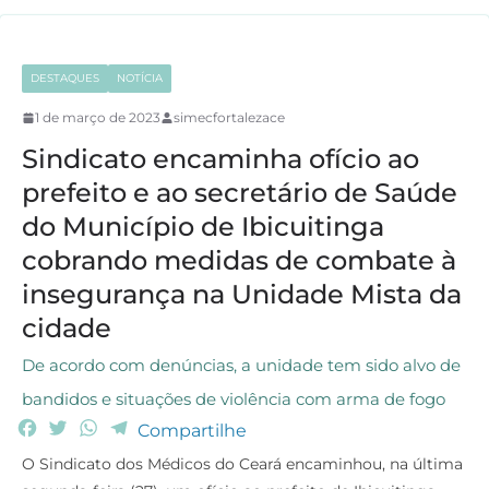
DESTAQUES
NOTÍCIA
1 de março de 2023
simecfortalezace
Sindicato encaminha ofício ao
prefeito e ao secretário de Saúde
do Município de Ibicuitinga
cobrando medidas de combate à
insegurança na Unidade Mista da
cidade
De acordo com denúncias, a unidade tem sido alvo de
bandidos e situações de violência com arma de fogo
F
T
W
T
Compartilhe
a
w
h
e
O Sindicato dos Médicos do Ceará encaminhou, na última
c
i
a
l