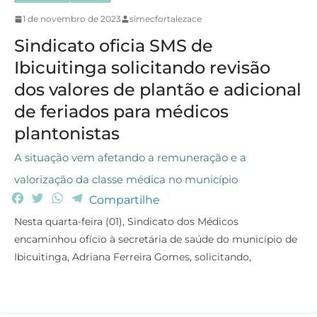
1 de novembro de 2023
simecfortalezace
Sindicato oficia SMS de
Ibicuitinga solicitando revisão
dos valores de plantão e adicional
de feriados para médicos
plantonistas
A situação vem afetando a remuneração e a
valorização da classe médica no município
F
T
W
T
Compartilhe
a
w
h
e
Nesta quarta-feira (01), Sindicato dos Médicos
c
i
a
l
encaminhou ofício à secretária de saúde do município de
e
t
t
e
Ibicuitinga, Adriana Ferreira Gomes, solicitando,
b
t
s
g
o
e
A
r
o
r
p
a
k
p
m