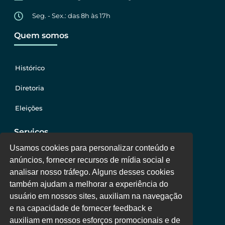
Seg. - Sex.: das 8h às 17h
Quem somos
Histórico
Diretoria
Eleições
Serviços
Usamos cookies para personalizar conteúdo e
anúncios, fornecer recursos de mídia social e
Jurídico
analisar nosso tráfego. Alguns desses cookies
também ajudam a melhorar a experiência do
Oportunidades
usuário em nossos sites, auxiliam na navegação
Clube de Vantagens
e na capacidade de fornecer feedback e
auxiliam em nossos esforços promocionais e de
Área Colaborador