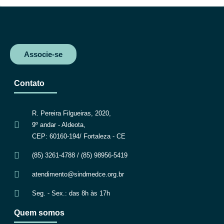
o
r
p
a
k
p
m
Associe-se
Contato
R. Pereira Filgueiras, 2020,
9º andar - Aldeota,
CEP: 60160-194/ Fortaleza - CE
(85) 3261-4788 / (85) 98956-5419
atendimento@sindmedce.org.br
Seg. - Sex.: das 8h às 17h
Quem somos