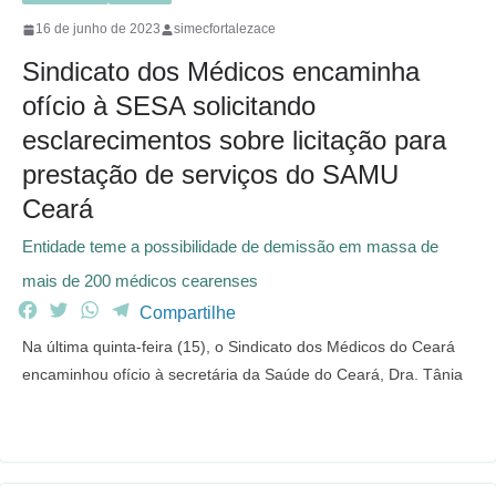
16 de junho de 2023
simecfortalezace
Sindicato dos Médicos encaminha
ofício à SESA solicitando
esclarecimentos sobre licitação para
prestação de serviços do SAMU
Ceará
Entidade teme a possibilidade de demissão em massa de
mais de 200 médicos cearenses
F
T
W
T
Compartilhe
a
w
h
e
Na última quinta-feira (15), o Sindicato dos Médicos do Ceará
c
i
a
l
encaminhou ofício à secretária da Saúde do Ceará, Dra. Tânia
e
t
t
e
b
t
s
g
o
e
A
r
o
r
p
a
k
p
m