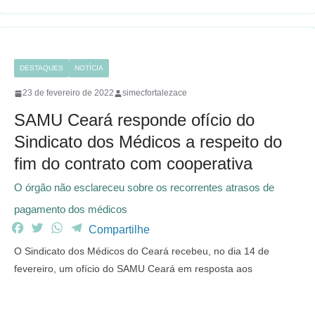
k
p
m
DESTAQUES
NOTÍCIA
23 de fevereiro de 2022
simecfortalezace
SAMU Ceará responde ofício do
Sindicato dos Médicos a respeito do
fim do contrato com cooperativa
O órgão não esclareceu sobre os recorrentes atrasos de
pagamento dos médicos
F
T
W
T
Compartilhe
a
w
h
e
O Sindicato dos Médicos do Ceará recebeu, no dia 14 de
c
i
a
l
fevereiro, um ofício do SAMU Ceará em resposta aos
e
t
t
e
b
t
s
g
o
e
A
r