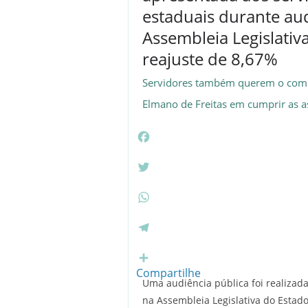
estaduais durante au
Assembleia Legislativ
reajuste de 8,67%
Servidores também querem o com
Elmano de Freitas em cumprir as a
F
a
c
T
e
w
b
i
W
o
t
h
o
t
a
T
k
e
t
e
r
s
l
Compartilhe
Uma audiência pública foi realizada 
A
e
na Assembleia Legislativa do Estado
p
g