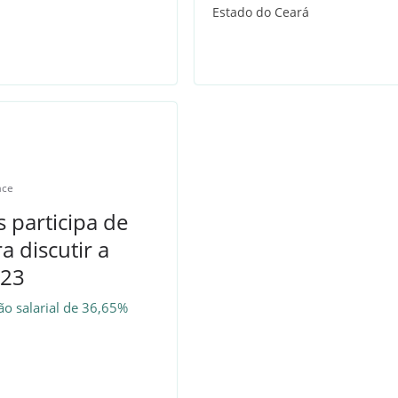
p
r
Estado do Ceará
a
m
ace
 participa de
a discutir a
023
ão salarial de 36,65%