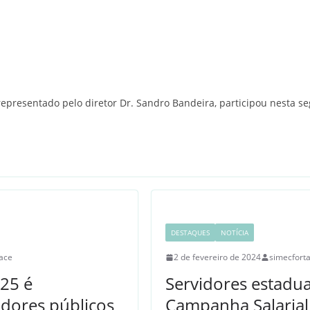
epresentado pelo diretor Dr. Sandro Bandeira, participou nesta seg
DESTAQUES
NOTÍCIA
ace
2 de fevereiro de 2024
simecfort
25 é
Servidores estadua
idores públicos
Campanha Salarial