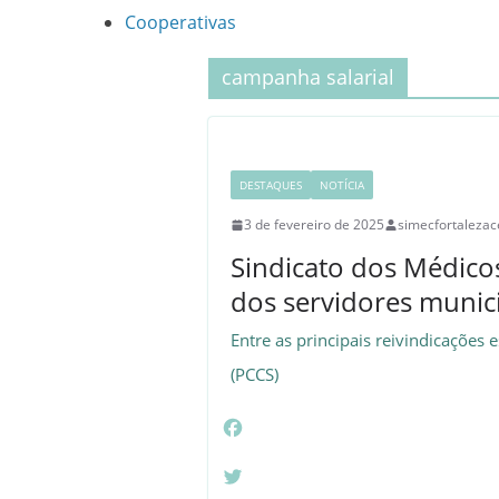
Cooperativas
campanha salarial
DESTAQUES
NOTÍCIA
3 de fevereiro de 2025
simecfortalezac
Sindicato dos Médicos
dos servidores munici
Entre as principais reivindicações 
(PCCS)
F
a