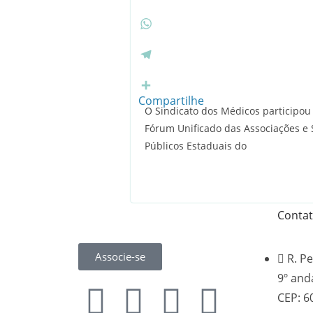
c
T
e
w
b
i
W
o
t
h
o
t
a
T
k
e
t
e
r
s
l
Compartilhe
O Sindicato dos Médicos participou
A
e
Fórum Unificado das Associações e 
p
g
p
r
Públicos Estaduais do
a
m
Conta
Associe-se
R. Pe
9º and
CEP: 6