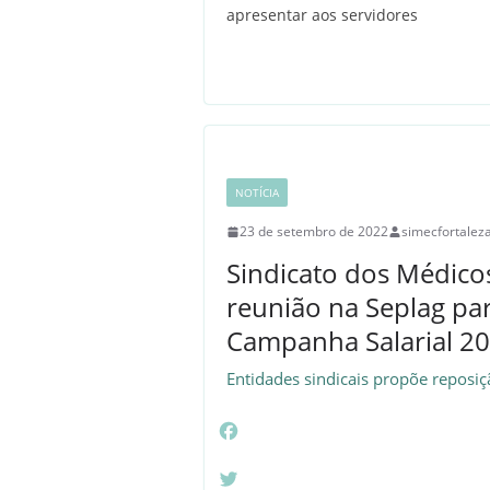
p
r
apresentar aos servidores
a
m
NOTÍCIA
23 de setembro de 2022
simecfortalez
Sindicato dos Médicos
reunião na Seplag par
Campanha Salarial 2
Entidades sindicais propõe reposiç
F
a