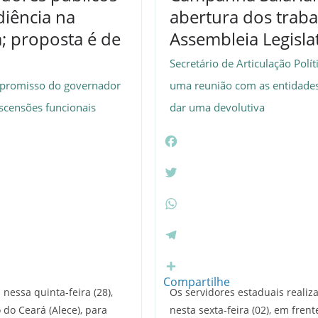
diência na
abertura dos traba
a; proposta é de
Assembleia Legisla
Secretário de Articulação Polí
promisso do governador
uma reunião com as entidades 
scensões funcionais
dar uma devolutiva
F
a
c
T
e
w
b
i
W
o
t
h
o
t
a
T
k
e
t
e
r
s
l
Compartilhe
nessa quinta-feira (28),
Os servidores estaduais realiz
A
e
 do Ceará (Alece), para
nesta sexta-feira (02), em fren
p
g