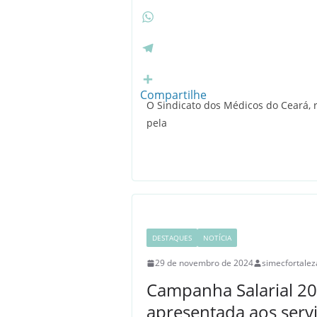
c
T
e
w
b
i
W
o
t
h
o
t
a
T
k
e
t
e
r
s
l
Compartilhe
O Sindicato dos Médicos do Ceará, r
A
e
pela
p
g
p
r
a
m
DESTAQUES
NOTÍCIA
29 de novembro de 2024
simecfortalez
Campanha Salarial 20
apresentada aos serv