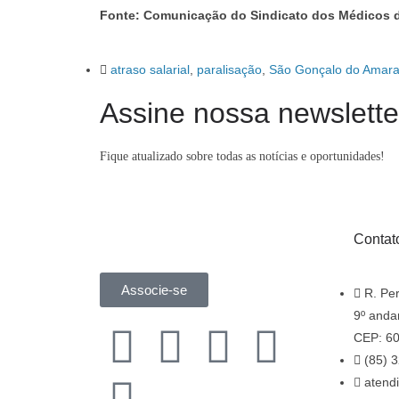
Fonte: Comunicação do Sindicato dos Médicos 
atraso salarial
,
paralisação
,
São Gonçalo do Amara
Assine nossa newslette
Fique atualizado sobre todas as notícias e oportunidades!
Contat
Associe-se
R. Per
9º andar
CEP: 60
(85) 
atend