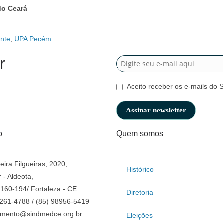
do Ceará
nte
,
UPA Pecém
r
Aceito receber os e-mails do 
o
Quem somos
eira Filgueiras, 2020,
Histórico
 - Aldeota,
160-194/ Fortaleza - CE
Diretoria
3261-4788 / (85) 98956-5419
imento@sindmedce.org.br
Eleições