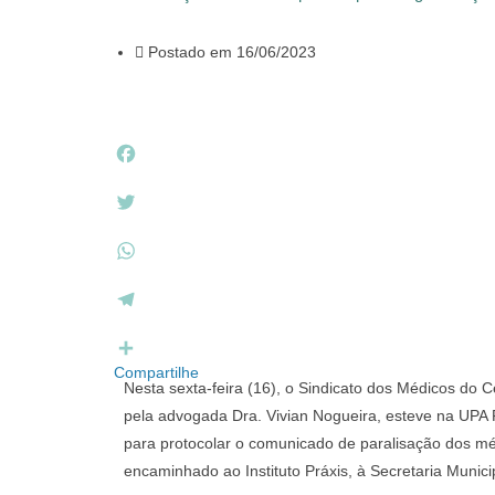
Postado em
16/06/2023
F
a
c
T
e
w
b
i
W
o
t
h
o
t
a
T
k
e
t
e
r
s
l
Compartilhe
Nesta sexta-feira (16), o Sindicato dos Médicos do C
A
e
pela advogada Dra. Vivian Nogueira, esteve na UPA
p
g
para protocolar o comunicado de paralisação dos mé
p
r
a
encaminhado ao Instituto Práxis, à Secretaria Munic
m