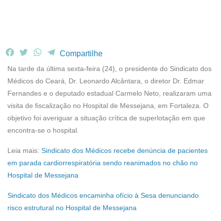
F
T
W
T
Compartilhe
a
w
h
e
Na tarde da última sexta-feira (24), o presidente do Sindicato dos
c
i
a
l
Médicos do Ceará, Dr. Leonardo Alcântara, o diretor Dr. Edmar
e
t
t
e
Fernandes e o deputado estadual Carmelo Neto, realizaram uma
b
t
s
g
visita de fiscalização no Hospital de Messejana, em Fortaleza. O
o
e
A
r
o
r
p
a
objetivo foi averiguar a situação crítica de superlotação em que
k
p
m
encontra-se o hospital.
Leia mais:
Sindicato dos Médicos recebe denúncia de pacientes
em parada cardiorrespiratória sendo reanimados no chão no
Hospital de Messejana
Sindicato dos Médicos encaminha ofício à Sesa denunciando
risco estrutural no Hospital de Messejana