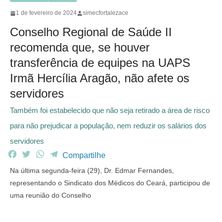
1 de fevereiro de 2024
simecfortalezace
Conselho Regional de Saúde II
recomenda que, se houver
transferência de equipes na UAPS
Irmã Hercília Aragão, não afete os
servidores
Também foi estabelecido que não seja retirado a área de risco
para não prejudicar a população, nem reduzir os salários dos
servidores
F
T
W
T
Compartilhe
a
w
h
e
Na última segunda-feira (29), Dr. Edmar Fernandes,
c
i
a
l
representando o Sindicato dos Médicos do Ceará, participou de
e
t
t
e
uma reunião do Conselho
b
t
s
g
o
e
A
r
o
r
p
a