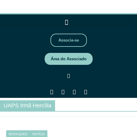
Associe-se
Área do Associado
UAPS Irmã Hercília
DESTAQUES
NOTÍCIA