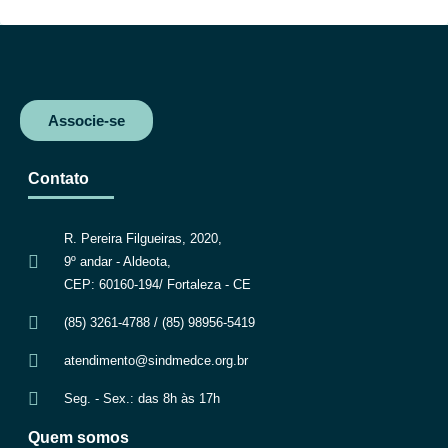
k
p
m
Associe-se
Contato
R. Pereira Filgueiras, 2020,
9º andar - Aldeota,
CEP: 60160-194/ Fortaleza - CE
(85) 3261-4788 / (85) 98956-5419
atendimento@sindmedce.org.br
Seg. - Sex.: das 8h às 17h
Quem somos