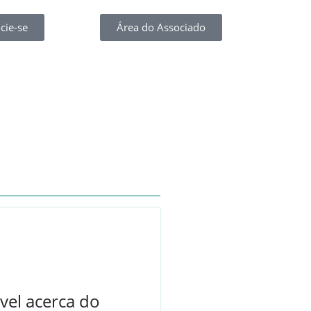
cie-se
Área do Associado
vel acerca do