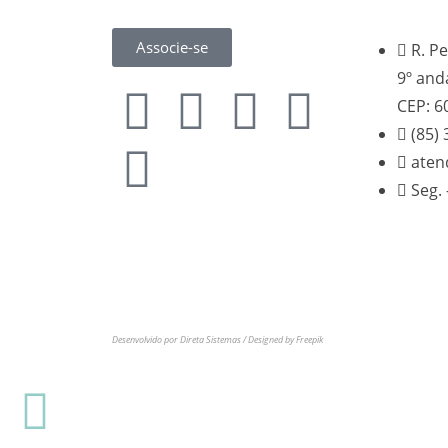
Associe-se
R. Pe
9º and
CEP: 6
(85)
aten
Seg. 
Sindicato dos Médicos do Estado do Ceará
CNPJ: 06.915.268/0001-30. Todos os direitos
reservados.
Desenvolvido por Direta Sistemas /
Designed by Freepik