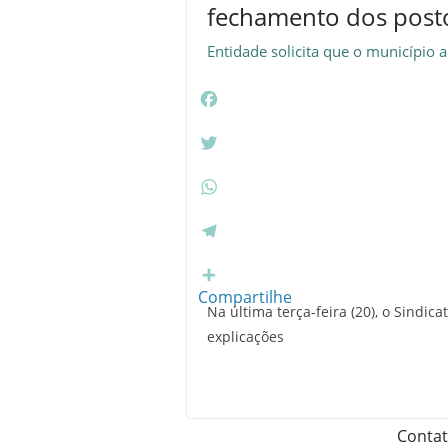
fechamento dos post
Entidade solicita que o município a
F
a
c
T
e
w
b
i
W
o
t
h
o
t
a
T
k
e
t
e
r
s
l
Compartilhe
Na última terça-feira (20), o Sindi
A
e
explicações
p
g
p
r
a
m
Conta