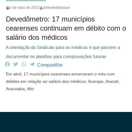
3 de maio de 2022
simecfortalezace
Devedômetro: 17 municípios
cearenses continuam em débito com o
salário dos médicos
A orientação do Sindicato para os médicos é que passem a
documentar os plantões para comprovações futuras
F
T
W
T
Compartilhe
a
w
h
e
Em abril, 17 municípios cearenses encerraram o mês com
c
i
a
l
débitos em relação ao salário dos médicos: Acarape, Aracati,
e
t
t
e
Aracoiaba, Alto
b
t
s
g
o
e
A
r
o
r
p
a
k
p
m