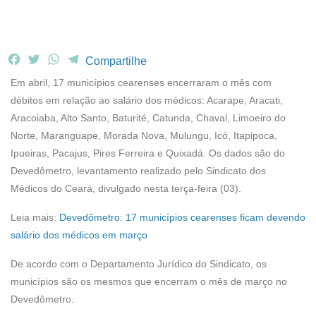
F
T
W
T
Compartilhe
a
w
h
e
Em abril, 17 municípios cearenses encerraram o mês com
c
i
a
l
débitos em relação ao salário dos médicos: Acarape, Aracati,
e
t
t
e
Aracoiaba, Alto Santo, Baturité, Catunda, Chaval, Limoeiro do
b
t
s
g
Norte, Maranguape, Morada Nova, Mulungu, Icó, Itapipoca,
o
e
A
r
o
r
p
a
Ipueiras, Pacajus, Pires Ferreira e Quixadá. Os dados são do
k
p
m
Devedômetro, levantamento realizado pelo Sindicato dos
Médicos do Ceará, divulgado nesta terça-feira (03).
Leia mais:
Devedômetro: 17 municípios cearenses ficam devendo
salário dos médicos em março
De acordo com o Departamento Jurídico do Sindicato, os
municípios são os mesmos que encerram o mês de março no
Devedômetro.