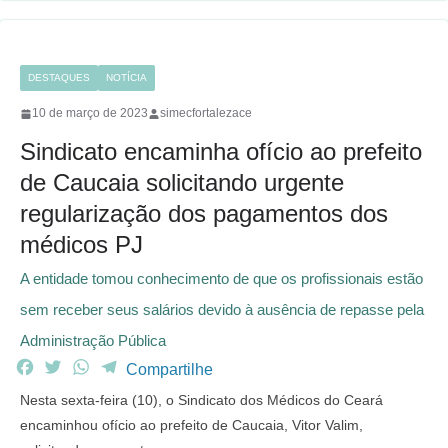
k
p
m
DESTAQUES
NOTÍCIA
10 de março de 2023
simecfortalezace
Sindicato encaminha ofício ao prefeito
de Caucaia solicitando urgente
regularização dos pagamentos dos
médicos PJ
A entidade tomou conhecimento de que os profissionais estão
sem receber seus salários devido à ausência de repasse pela
Administração Pública
F
T
W
T
Compartilhe
a
w
h
e
Nesta sexta-feira (10), o Sindicato dos Médicos do Ceará
c
i
a
l
encaminhou ofício ao prefeito de Caucaia, Vitor Valim,
e
t
t
e