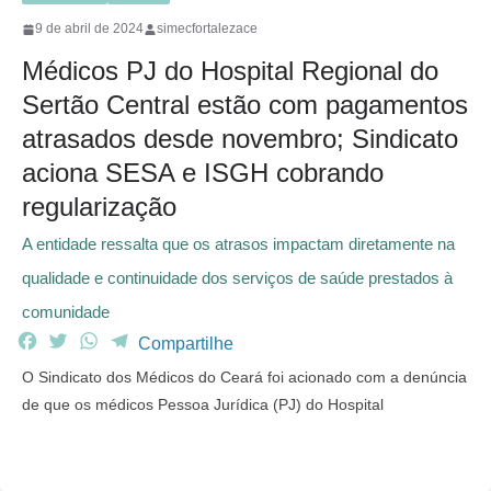
9 de abril de 2024
simecfortalezace
Médicos PJ do Hospital Regional do
Sertão Central estão com pagamentos
atrasados desde novembro; Sindicato
aciona SESA e ISGH cobrando
regularização
A entidade ressalta que os atrasos impactam diretamente na
qualidade e continuidade dos serviços de saúde prestados à
comunidade
F
T
W
T
Compartilhe
a
w
h
e
O Sindicato dos Médicos do Ceará foi acionado com a denúncia
c
i
a
l
de que os médicos Pessoa Jurídica (PJ) do Hospital
e
t
t
e
b
t
s
g
o
e
A
r
o
r
p
a