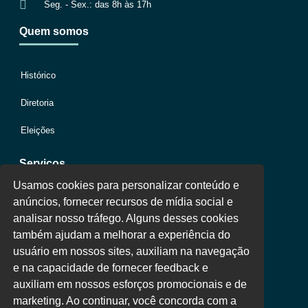
Seg. - Sex.: das 8h às 17h
Quem somos
Histórico
Diretoria
Eleições
Serviços
Usamos cookies para personalizar conteúdo e
anúncios, fornecer recursos de mídia social e
Jurídico
analisar nosso tráfego. Alguns desses cookies
também ajudam a melhorar a experiência do
Oportunidades
usuário em nossos sites, auxiliam na navegação
Clube de Vantagens
e na capacidade de fornecer feedback e
auxiliam em nossos esforços promocionais e de
Área Colaborador
marketing. Ao continuar, você concorda com a