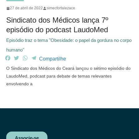
27 de abril de 2022
simecfortalezace
Sindicato dos Médicos lança 7º
episódio do podcast LaudoMed
Episódio traz o tema "Obesidade: o papel da gordura no corpo
humano"
F
T
W
T
Compartilhe
a
w
h
e
O Sindicato dos Médicos do Ceará lançou o sétimo episódio do
c
i
a
l
LaudoMed, podcast para debate de temas relevantes
e
t
t
e
envolvendo a
b
t
s
g
o
e
A
r
o
r
p
a
k
p
m
Associe-se