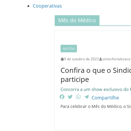
Cooperativas
Mês do Médico
NOTÍCIA
9 de outubro de 2023
simecfortalezace
Confira o que o Sin
participe
Concorra a um show exclusivo do 
F
T
W
T
Compartilhe
a
w
h
e
Para celebrar o Mês do Médico, o S
c
i
a
l
e
t
t
e
b
t
s
g
o
e
A
r