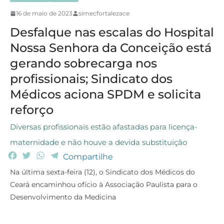
16 de maio de 2023
simecfortalezace
Desfalque nas escalas do Hospital
Nossa Senhora da Conceição está
gerando sobrecarga nos
profissionais; Sindicato dos
Médicos aciona SPDM e solicita
reforço
Diversas profissionais estão afastadas para licença-
maternidade e não houve a devida substituição
F
T
W
T
Compartilhe
a
w
h
e
Na última sexta-feira (12), o Sindicato dos Médicos do
c
i
a
l
Ceará encaminhou ofício à Associação Paulista para o
e
t
t
e
Desenvolvimento da Medicina
b
t
s
g
o
e
A
r
o
r
p
a