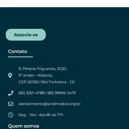
k
p
m
Associe-se
Contato
R. Pereira Filgueiras, 2020,
9º andar - Aldeota,
CEP: 60160-194/ Fortaleza - CE
(85) 3261-4788 / (85) 98956-5419
atendimento@sindmedce.org.br
Seg. - Sex.: das 8h às 17h
Quem somos