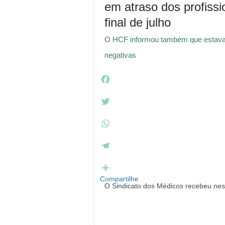
em atraso dos profissi
final de julho
O HCF informou também que estava s
negativas
F
a
c
T
e
w
b
i
W
o
t
h
o
t
a
T
k
e
t
e
r
s
l
Compartilhe
O Sindicato dos Médicos recebeu nesta
A
e
p
g
p
r
a