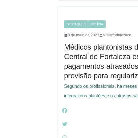
m
DESTAQUES
NOTÍCIA
9 de maio de 2023
simecfortalezace
Médicos plantonistas d
Central de Fortaleza 
pagamentos atrasados;
previsão para regulari
Segundo os profissionais, há meses
integral dos plantões e os atrasos s
F
a
c
T
e
w