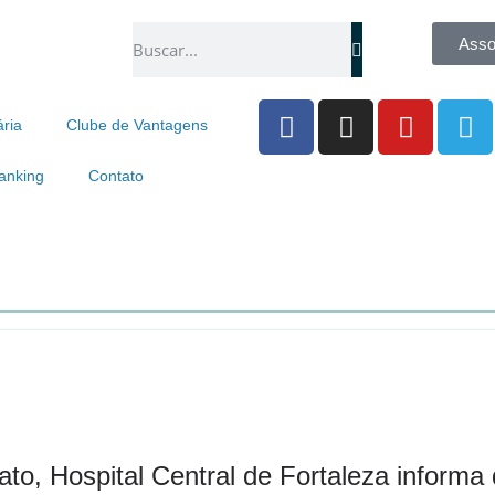
Asso
ária
Clube de Vantagens
anking
Contato
ato, Hospital Central de Fortaleza inform