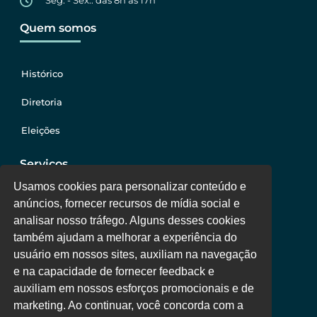
Seg. - Sex.: das 8h às 17h
Quem somos
Histórico
Diretoria
Eleições
Serviços
Usamos cookies para personalizar conteúdo e
anúncios, fornecer recursos de mídia social e
Jurídico
analisar nosso tráfego. Alguns desses cookies
também ajudam a melhorar a experiência do
Oportunidades
usuário em nossos sites, auxiliam na navegação
Clube de Vantagens
e na capacidade de fornecer feedback e
auxiliam em nossos esforços promocionais e de
Área Colaborador
marketing. Ao continuar, você concorda com a