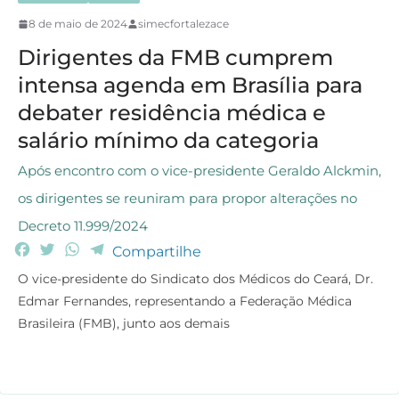
8 de maio de 2024
simecfortalezace
Dirigentes da FMB cumprem
intensa agenda em Brasília para
debater residência médica e
salário mínimo da categoria
Após encontro com o vice-presidente Geraldo Alckmin,
os dirigentes se reuniram para propor alterações no
Decreto 11.999/2024
F
T
W
T
Compartilhe
a
w
h
e
O vice-presidente do Sindicato dos Médicos do Ceará, Dr.
c
i
a
l
Edmar Fernandes, representando a Federação Médica
e
t
t
e
Brasileira (FMB), junto aos demais
b
t
s
g
o
e
A
r
o
r
p
a
k
p
m