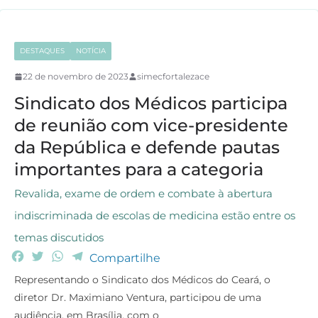
DESTAQUES
NOTÍCIA
22 de novembro de 2023
simecfortalezace
Sindicato dos Médicos participa
de reunião com vice-presidente
da República e defende pautas
importantes para a categoria
Revalida, exame de ordem e combate à abertura
indiscriminada de escolas de medicina estão entre os
temas discutidos
F
T
W
T
Compartilhe
a
w
h
e
Representando o Sindicato dos Médicos do Ceará, o
c
i
a
l
diretor Dr. Maximiano Ventura, participou de uma
e
t
t
e
audiência, em Brasília, com o