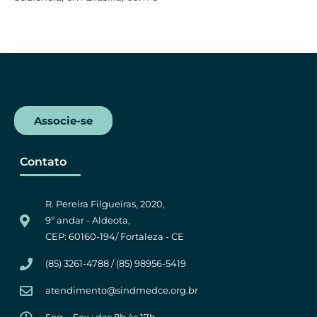
b
t
s
g
o
e
A
r
o
r
p
a
k
p
m
Associe-se
Contato
R. Pereira Filgueiras, 2020,
9º andar - Aldeota,
CEP: 60160-194/ Fortaleza - CE
(85) 3261-4788 / (85) 98956-5419
atendimento@sindmedce.org.br