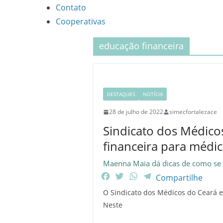
Contato
Cooperativas
educação financeira
DESTAQUES
NOTÍCIA
28 de julho de 2022
simecfortalezace
Sindicato dos Médico
financeira para médi
Maenna Maia dá dicas de como se o
F
T
W
T
Compartilhe
a
w
h
e
O Sindicato dos Médicos do Ceará es
c
i
a
l
Neste
e
t
t
e
b
t
s
g