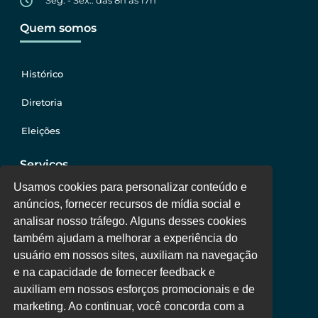
Seg. - Sex.: das 8h às 17h
Quem somos
Histórico
Diretoria
Eleições
Serviços
Usamos cookies para personalizar conteúdo e
anúncios, fornecer recursos de mídia social e
Jurídico
analisar nosso tráfego. Alguns desses cookies
também ajudam a melhorar a experiência do
Oportunidades
usuário em nossos sites, auxiliam na navegação
Clube de Vantagens
e na capacidade de fornecer feedback e
auxiliam em nossos esforços promocionais e de
Área Colaborador
marketing. Ao continuar, você concorda com a