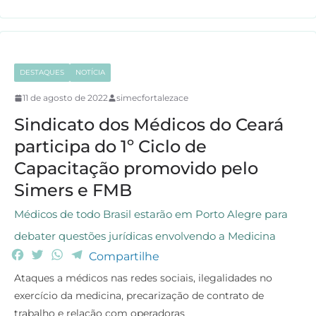
k
p
m
DESTAQUES
NOTÍCIA
11 de agosto de 2022
simecfortalezace
Sindicato dos Médicos do Ceará
participa do 1º Ciclo de
Capacitação promovido pelo
Simers e FMB
Médicos de todo Brasil estarão em Porto Alegre para
debater questões jurídicas envolvendo a Medicina
F
T
W
T
Compartilhe
a
w
h
e
Ataques a médicos nas redes sociais, ilegalidades no
c
i
a
l
exercício da medicina, precarização de contrato de
e
t
t
e
trabalho e relação com operadoras