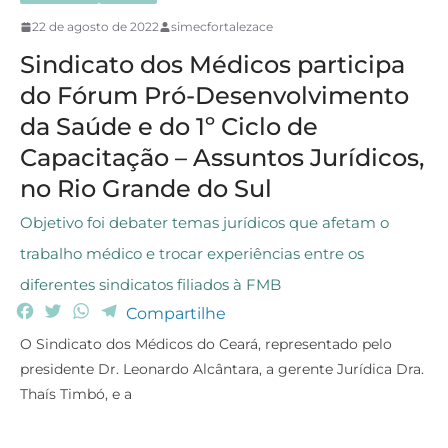
22 de agosto de 2022
simecfortalezace
Sindicato dos Médicos participa
do Fórum Pró-Desenvolvimento
da Saúde e do 1º Ciclo de
Capacitação – Assuntos Jurídicos,
no Rio Grande do Sul
Objetivo foi debater temas jurídicos que afetam o
trabalho médico e trocar experiências entre os
diferentes sindicatos filiados à FMB
F
T
W
T
Compartilhe
a
w
h
e
O Sindicato dos Médicos do Ceará, representado pelo
c
i
a
l
presidente Dr. Leonardo Alcântara, a gerente Jurídica Dra.
e
t
t
e
Thaís Timbó, e a
b
t
s
g
o
e
A
r
o
r
p
a