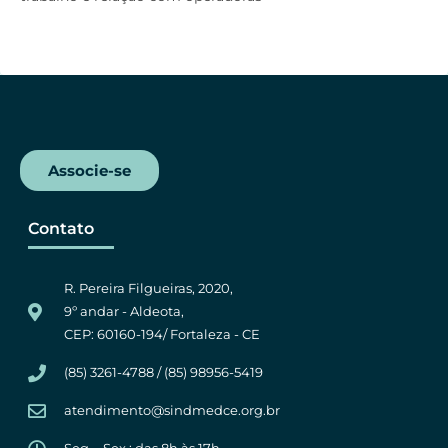
b
t
s
g
o
e
A
r
o
r
p
a
k
p
m
Associe-se
Contato
R. Pereira Filgueiras, 2020,
9º andar - Aldeota,
CEP: 60160-194/ Fortaleza - CE
(85) 3261-4788 / (85) 98956-5419
atendimento@sindmedce.org.br