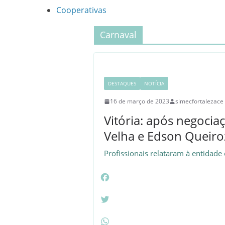
Cooperativas
Carnaval
DESTAQUES
NOTÍCIA
16 de março de 2023
simecfortalezace
Vitória: após negocia
Velha e Edson Queiroz
Profissionais relataram à entidade
F
a
c
T
e
w