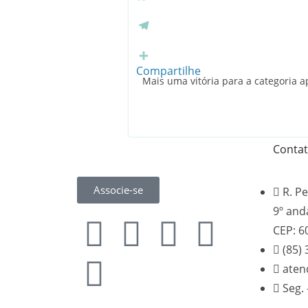
b
i
W
o
t
h
o
t
a
T
k
e
t
e
r
s
l
Compartilhe
Mais uma vitória para a categoria 
A
e
p
g
p
r
a
m
Conta
Associe-se
R. Pe
9º and
CEP: 6
(85)
aten
Seg. 