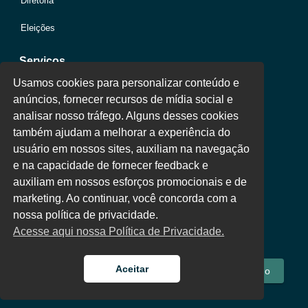
Diretoria
Eleições
Serviços
Usamos cookies para personalizar conteúdo e
anúncios, fornecer recursos de mídia social e
Jurídico
analisar nosso tráfego. Alguns desses cookies
também ajudam a melhorar a experiência do
Oportunidades
usuário em nossos sites, auxiliam na navegação
Clube de Vantagens
e na capacidade de fornecer feedback e
auxiliam em nossos esforços promocionais e de
Área Colaborador
marketing. Ao continuar, você concorda com a
nossa política de privacidade.
Acesse aqui nossa Política de Privacidade.
Aceitar
Fale Conosco