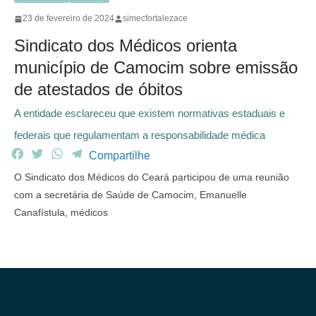
23 de fevereiro de 2024
simecfortalezace
Sindicato dos Médicos orienta
município de Camocim sobre emissão
de atestados de óbitos
A entidade esclareceu que existem normativas estaduais e
federais que regulamentam a responsabilidade médica
F
T
W
T
Compartilhe
a
w
h
e
O Sindicato dos Médicos do Ceará participou de uma reunião
c
i
a
l
com a secretária de Saúde de Camocim, Emanuelle
e
t
t
e
Canafístula, médicos
b
t
s
g
o
e
A
r
o
r
p
a
k
p
m