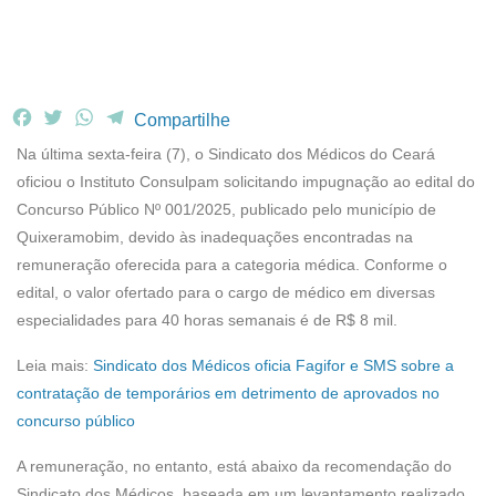
F
T
W
T
Compartilhe
a
w
h
e
Na última sexta-feira (7), o Sindicato dos Médicos do Ceará
c
i
a
l
oficiou o Instituto Consulpam solicitando impugnação ao edital do
e
t
t
e
Concurso Público Nº 001/2025, publicado pelo município de
b
t
s
g
Quixeramobim, devido às inadequações encontradas na
o
e
A
r
o
r
p
a
remuneração oferecida para a categoria médica. Conforme o
k
p
m
edital, o valor ofertado para o cargo de médico em diversas
especialidades para 40 horas semanais é de R$ 8 mil.
Leia mais:
Sindicato dos Médicos oficia Fagifor e SMS sobre a
contratação de temporários em detrimento de aprovados no
concurso público
A remuneração, no entanto, está abaixo da recomendação do
Sindicato dos Médicos, baseada em um levantamento realizado