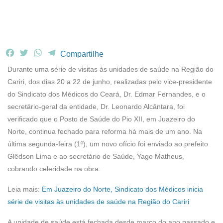
F
T
W
T
Compartilhe
a
w
h
e
Durante uma série de visitas às unidades de saúde na Região do
c
i
a
l
Cariri, dos dias 20 a 22 de junho, realizadas pelo vice-presidente
e
t
t
e
do Sindicato dos Médicos do Ceará, Dr. Edmar Fernandes, e o
b
t
s
g
secretário-geral da entidade, Dr. Leonardo Alcântara, foi
o
e
A
r
o
r
p
a
verificado que o Posto de Saúde do Pio XII, em Juazeiro do
k
p
m
Norte, continua fechado para reforma há mais de um ano. Na
última segunda-feira (1º), um novo ofício foi enviado ao prefeito
Glêdson Lima e ao secretário de Saúde, Yago Matheus,
cobrando celeridade na obra.
Leia mais:
Em Juazeiro do Norte, Sindicato dos Médicos inicia
série de visitas às unidades de saúde na Região do Cariri
A unidade de saúde está fechada desde março do ano passado e