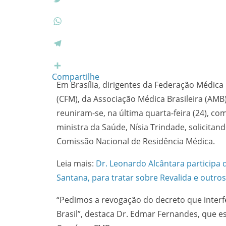
c
T
e
w
b
i
W
o
t
h
o
t
a
T
k
e
t
e
r
s
l
Compartilhe
Em Brasília, dirigentes da Federação Médica 
A
e
p
g
(CFM), da Associação Médica Brasileira (AMB
p
r
reuniram-se, na última quarta-feira (24), co
a
ministra da Saúde, Nísia Trindade, solicitan
m
Comissão Nacional de Residência Médica.
Leia mais:
Dr. Leonardo Alcântara participa
Santana, para tratar sobre Revalida e outro
“Pedimos a revogação do decreto que interf
Brasil”, destaca Dr. Edmar Fernandes, que 