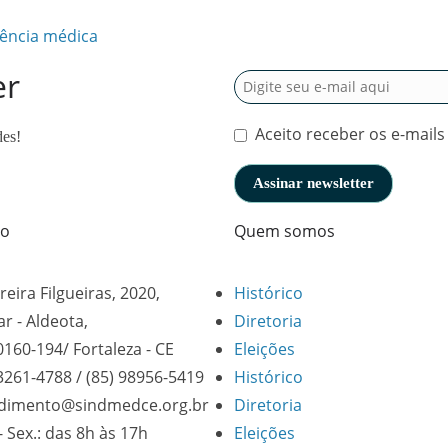
dência médica
er
Aceito receber os e-mails
des!
to
Quem somos
reira Filgueiras, 2020,
Histórico
ar - Aldeota,
Diretoria
0160-194/ Fortaleza - CE
Eleições
 3261-4788 / (85) 98956-5419
Histórico
dimento@sindmedce.org.br
Diretoria
- Sex.: das 8h às 17h
Eleições