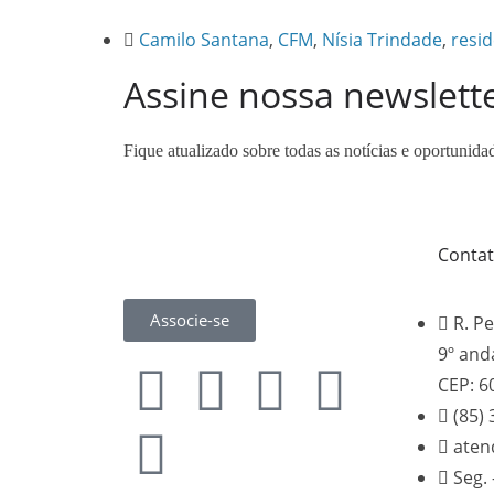
Camilo Santana
,
CFM
,
Nísia Trindade
,
resi
Assine nossa newslett
Fique atualizado sobre todas as notícias e oportunida
Conta
Associe-se
R. Pe
9º and
CEP: 6
(85)
aten
Seg. 