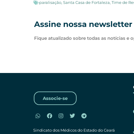
paralisação
,
Santa Casa de Fortaleza
,
Time de Re
Assine nossa newsletter
Fique atualizado sobre todas as notícias e 
Associe-se
Sindicato dos Médicos do Estado do Ceará