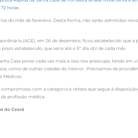
osta Rápida da Santa Casa de Fortaleza atrasa novamente e at
 72 horas
rios do mês de fevereiro. Desta forma, não serão admitidos nov
ordinária (AGE), em 26 de dezembro, ficou estabelecido que a p
razo estabelecido, que seria até o 5º dia útil de cada mês.
anta Casa piorar cada vez mais e isso nos preocupa, tendo em v
za, como de outras cidades do interior. Precisamos de providênc
os Médicos.
 compromisso com a categoria e reitera que segue à disposição 
da profissão médica.
os do Ceará