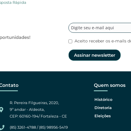
sposta Rápida
oportunidades!
Aceito receber os e-mails d
Contato
Quem somos
Histórico
R. Pereira Filgueiras, 2020,
Diretoria
9º andar - Aldeota,
Eleições
CEP: 60160-194/ Fortaleza - CE
(85) 3261-4788 / (85) 98956-5419