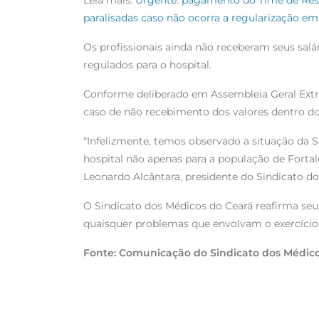
Leia mais:
Urgente: pagamento do Time de Resp
o
r
p
a
paralisadas caso não ocorra a regularização em
k
p
m
Os profissionais ainda não receberam seus salá
regulados para o hospital.
Conforme deliberado em Assembleia Geral Extra
caso de não recebimento dos valores dentro do p
“Infelizmente, temos observado a situação da S
hospital não apenas para a população de Fortale
Leonardo Alcântara, presidente do Sindicato d
O Sindicato dos Médicos do Ceará reafirma seu
quaisquer problemas que envolvam o exercício 
Fonte: Comunicação do Sindicato dos Médic