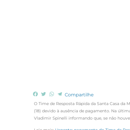
F
T
W
T
Compartilhe
a
w
h
e
O Time de Resposta Rápida da Santa Casa da Mis
c
i
a
l
(18) devido à ausência de pagamento. Na última
e
t
t
e
Vladimir Spinelli informando que, se não houve
b
t
s
g
o
e
A
r