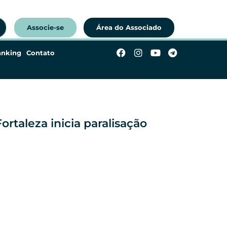
Associe-se
Área do Associado
anking
Contato
rtaleza inicia paralisação