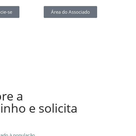
cie-se
Área do Associado
re a
nho e solicita
tado à população