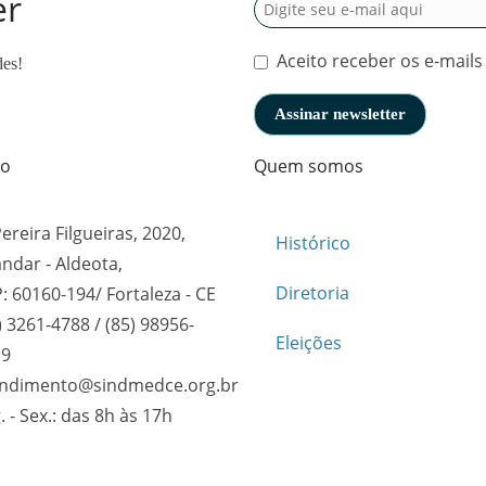
er
Aceito receber os e-mails
des!
to
Quem somos
Pereira Filgueiras, 2020,
Histórico
andar - Aldeota,
Diretoria
: 60160-194/ Fortaleza - CE
) 3261-4788 / (85) 98956-
Eleições
19
endimento@sindmedce.org.br
. - Sex.: das 8h às 17h