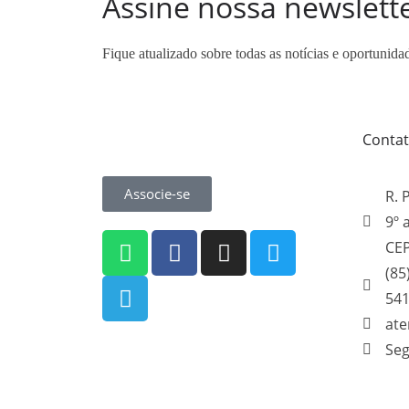
Assine nossa newslett
Fique atualizado sobre todas as notícias e oportunida
Conta
Associe-se
R. 
9º 
CEP
(85
54
at
Seg
Sindicato dos Médicos do Estado do Ceará
CNPJ: 06.915.268/0001-30. Todos os direitos
reservados.