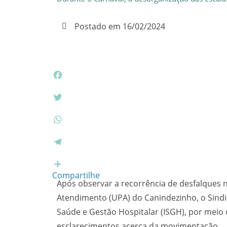
Postado em
16/02/2024
F
a
c
T
e
w
b
i
W
o
t
h
o
t
a
T
k
e
t
e
r
s
l
Compartilhe
Após observar a recorrência de desfalques 
A
e
p
g
Atendimento (UPA) do Canindezinho, o Sindi
p
r
Saúde e Gestão Hospitalar (ISGH), por meio de
a
esclarecimentos acerca da movimentação.