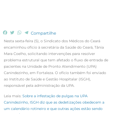
F
T
W
T
Compartilhe
a
w
h
e
Nesta sexta-feira (5), o Sindicato dos Médicos do Ceará
c
i
a
l
encaminhou ofício à secretária da Saúde do Ceará, Tânia
e
t
t
e
Mara Coelho, solicitando intervenções para resolver
b
t
s
g
problema estrutural que tem afetado o fluxo de entrada de
o
e
A
r
o
r
p
a
pacientes na Unidade de Pronto Atendimento (UPA)
k
p
m
Canindezinho, em Fortaleza. O ofício também foi enviado
ao Instituto de Saúde e Gestão Hospitalar (ISGH),
responsável pela administração da UPA.
Leia mais:
Sobre a infestação de pulgas na UPA
Canindezinho, ISGH diz que as dedetizações obedecem a
um calendário rotineiro e que outras ações estão sendo