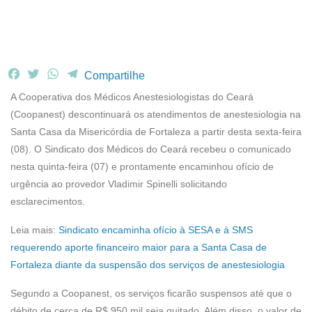
F
T
W
T
Compartilhe
a
w
h
e
A Cooperativa dos Médicos Anestesiologistas do Ceará
c
i
a
l
(Coopanest) descontinuará os atendimentos de anestesiologia na
e
t
t
e
Santa Casa da Misericórdia de Fortaleza a partir desta sexta-feira
b
t
s
g
(08). O Sindicato dos Médicos do Ceará recebeu o comunicado
o
e
A
r
o
r
p
a
nesta quinta-feira (07) e prontamente encaminhou ofício de
k
p
m
urgência ao provedor Vladimir Spinelli solicitando
esclarecimentos.
Leia mais:
Sindicato encaminha ofício à SESA e à SMS
requerendo aporte financeiro maior para a Santa Casa de
Fortaleza diante da suspensão dos serviços de anestesiologia
Segundo a Coopanest, os serviços ficarão suspensos até que o
débito de cerca de R$ 950 mil seja quitado. Além disso, o valor de