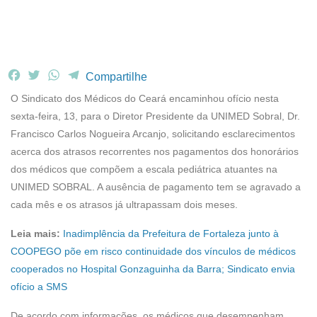
F
T
W
T
Compartilhe
a
w
h
e
O Sindicato dos Médicos do Ceará encaminhou ofício nesta
c
i
a
l
sexta-feira, 13, para o Diretor Presidente da UNIMED Sobral, Dr.
e
t
t
e
Francisco Carlos Nogueira Arcanjo, solicitando esclarecimentos
b
t
s
g
acerca dos atrasos recorrentes nos pagamentos dos honorários
o
e
A
r
o
r
p
a
dos médicos que compõem a escala pediátrica atuantes na
k
p
m
UNIMED SOBRAL. A ausência de pagamento tem se agravado a
cada mês e os atrasos já ultrapassam dois meses.
Leia mais:
Inadimplência da Prefeitura de Fortaleza junto à
COOPEGO põe em risco continuidade dos vínculos de médicos
cooperados no Hospital Gonzaguinha da Barra; Sindicato envia
ofício a SMS
De acordo com informações, os médicos que desempenham