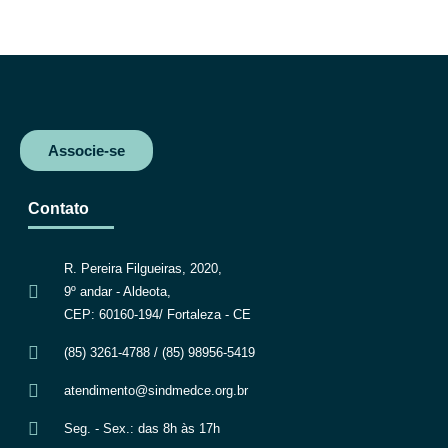
c
i
a
l
e
t
t
e
b
t
s
g
o
e
A
r
o
r
p
a
k
p
m
Associe-se
Contato
R. Pereira Filgueiras, 2020,
9º andar - Aldeota,
CEP: 60160-194/ Fortaleza - CE
(85) 3261-4788 / (85) 98956-5419
atendimento@sindmedce.org.br
Seg. - Sex.: das 8h às 17h