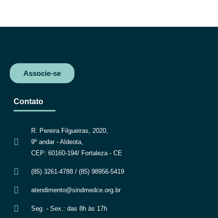
c
i
a
l
e
t
t
e
b
t
s
g
o
e
A
r
o
r
p
a
k
p
m
Associe-se
Contato
R. Pereira Filgueiras, 2020,
9º andar - Aldeota,
CEP: 60160-194/ Fortaleza - CE
(85) 3261-4788 / (85) 98956-5419
atendimento@sindmedce.org.br
Seg. - Sex.: das 8h às 17h