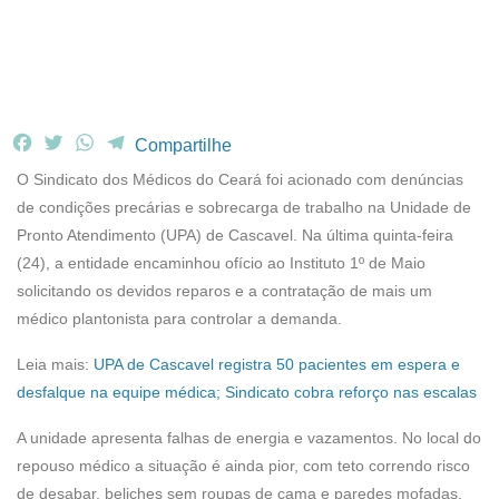
F
T
W
T
Compartilhe
a
w
h
e
O Sindicato dos Médicos do Ceará foi acionado com denúncias
c
i
a
l
de condições precárias e sobrecarga de trabalho na Unidade de
e
t
t
e
Pronto Atendimento (UPA) de Cascavel. Na última quinta-feira
b
t
s
g
(24), a entidade encaminhou ofício ao Instituto 1º de Maio
o
e
A
r
o
r
p
a
solicitando os devidos reparos e a contratação de mais um
k
p
m
médico plantonista para controlar a demanda.
Leia mais:
UPA de Cascavel registra 50 pacientes em espera e
desfalque na equipe médica; Sindicato cobra reforço nas escalas
A unidade apresenta falhas de energia e vazamentos. No local do
repouso médico a situação é ainda pior, com teto correndo risco
de desabar, beliches sem roupas de cama e paredes mofadas.