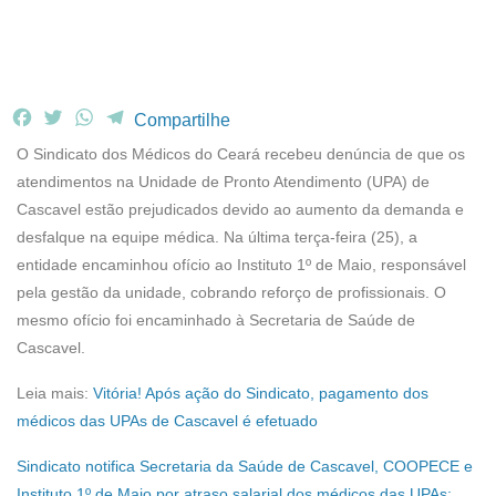
F
T
W
T
Compartilhe
a
w
h
e
O Sindicato dos Médicos do Ceará recebeu denúncia de que os
c
i
a
l
atendimentos na Unidade de Pronto Atendimento (UPA) de
e
t
t
e
Cascavel estão prejudicados devido ao aumento da demanda e
b
t
s
g
desfalque na equipe médica. Na última terça-feira (25), a
o
e
A
r
o
r
p
a
entidade encaminhou ofício ao Instituto 1º de Maio, responsável
k
p
m
pela gestão da unidade, cobrando reforço de profissionais. O
mesmo ofício foi encaminhado à Secretaria de Saúde de
Cascavel.
Leia mais:
Vitória! Após ação do Sindicato, pagamento dos
médicos das UPAs de Cascavel é efetuado
Sindicato notifica Secretaria da Saúde de Cascavel, COOPECE e
Instituto 1º de Maio por atraso salarial dos médicos das UPAs;