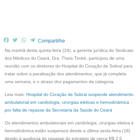
F
T
W
T
Compartilhe
a
w
h
e
Na manhã desta quinta-feira (24), a gerente jurídica do Sindicato
c
i
a
l
dos Médicos do Ceará, Dra. Thaís Timbó, participou de uma
e
t
t
e
reunião com os diretores do Hospital do Coração de Sobral para
b
t
s
g
tratar sobre a paralisação dos atendimentos, que já completa
o
e
A
r
o
r
p
a
uma semana, e o atraso dos pagamentos da categoria.
k
p
m
Leia mais:
Hospital do Coração de Sobral suspende atendimento
ambulatorial em cardiologia, cirurgias eletivas e hemodinâmica
por falta de repasse da Secretaria da Saúde do Ceará
Os atendimentos ambulatoriais em cardiologia, cirurgias eletiva e
hemodinâmica estão suspensos desde a última sexta-feira (18)
devido à ausência do repasse do extrateto de cerca R$ 2,5