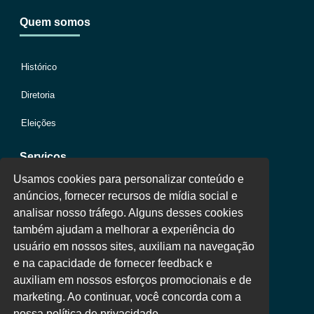
Quem somos
Histórico
Diretoria
Eleições
Serviços
Usamos cookies para personalizar conteúdo e
anúncios, fornecer recursos de mídia social e
Jurídico
analisar nosso tráfego. Alguns desses cookies
também ajudam a melhorar a experiência do
Oportunidades
usuário em nossos sites, auxiliam na navegação
Clube de Vantagens
e na capacidade de fornecer feedback e
auxiliam em nossos esforços promocionais e de
Área Colaborador
marketing. Ao continuar, você concorda com a
nossa política de privacidade.