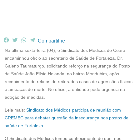
F
T
W
T
Compartilhe
a
w
h
e
Na última sexta-feira (04), o Sindicato dos Médicos do Ceará
c
i
a
l
encaminhou ofício ao secretário de Saúde de Fortaleza, Dr.
e
t
t
e
Galeno Taumaturgo, solicitando reforço na segurança do Posto
b
t
s
g
de Saúde João Elísio Holanda, no bairro Mondubim, após
o
e
A
r
o
r
p
a
recebimento de relatos de reiterados casos de agressões físicas
k
p
m
e ameaças de morte. No ofício, a entidade pede urgência na
adoção de medidas.
Leia mais:
Sindicato dos Médicos participa de reunião com
CREMEC para debater questão da insegurança nos postos de
saúde de Fortaleza
O Sindicato dos Médicos tomou conhecimento de que, nos