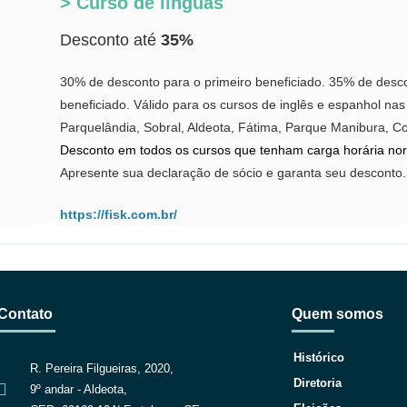
> Curso de línguas
Desconto até
35%
30% de desconto para o primeiro beneficiado. 35% de desc
beneficiado. Válido para os cursos de inglês e espanhol nas
Parquelândia, Sobral, Aldeota, Fátima, Parque Manibura, Co
Desconto em todos os cursos que tenham carga horária no
Apresente sua declaração de sócio e garanta seu desconto.
https://fisk.com.br/
Contato
Quem somos
Histórico
R. Pereira Filgueiras, 2020,
Diretoria
9º andar - Aldeota,