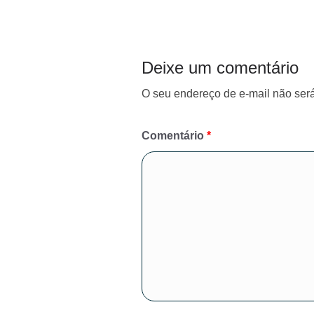
p
r
a
m
Deixe um comentário
O seu endereço de e-mail não será
Comentário
*