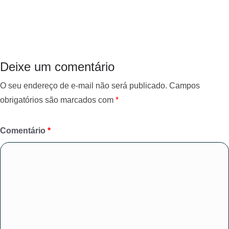
c
i
a
l
e
t
t
e
b
t
s
g
o
e
A
r
o
r
p
a
k
p
m
Deixe um comentário
O seu endereço de e-mail não será publicado.
Campos
obrigatórios são marcados com
*
Comentário
*