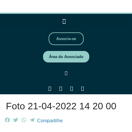
Associe-se
Área do Associado
Foto 21-04-2022 14 20 00
F
T
W
T
Compartilhe
a
w
h
e