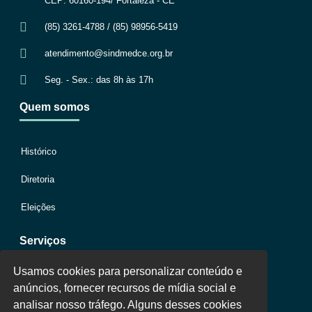
CEP: 60160-194/ Fortaleza - CE
(85) 3261-4788 / (85) 98956-5419
atendimento@sindmedce.org.br
Seg. - Sex.: das 8h às 17h
Quem somos
Histórico
Diretoria
Eleições
Serviços
Usamos cookies para personalizar conteúdo e
Jurídico
anúncios, fornecer recursos de mídia social e
analisar nosso tráfego. Alguns desses cookies