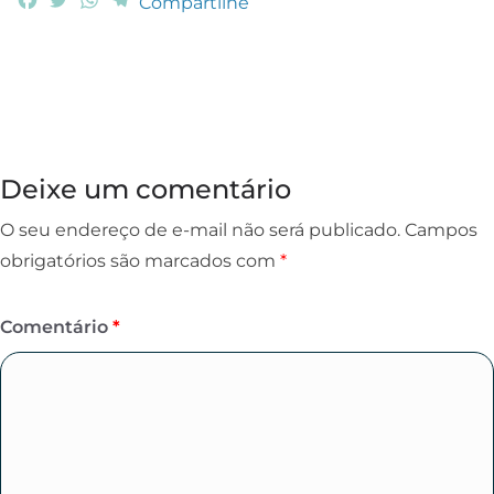
Compartilhe
a
w
h
e
c
i
a
l
e
t
t
e
b
t
s
g
o
e
A
r
o
r
p
a
k
p
m
Deixe um comentário
O seu endereço de e-mail não será publicado.
Campos
obrigatórios são marcados com
*
Comentário
*