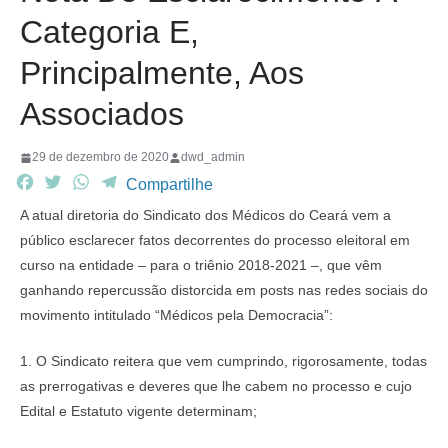
Categoria E,
Principalmente, Aos
Associados
29 de dezembro de 2020
dwd_admin
F
T
W
T
Compartilhe
a
w
h
e
A atual diretoria do Sindicato dos Médicos do Ceará vem a
c
i
a
l
público esclarecer fatos decorrentes do processo eleitoral em
e
t
t
e
curso na entidade – para o triênio 2018-2021 –, que vêm
b
t
s
g
ganhando repercussão distorcida em posts nas redes sociais do
o
e
A
r
o
r
p
a
movimento intitulado “Médicos pela Democracia”:
k
p
m
1. O Sindicato reitera que vem cumprindo, rigorosamente, todas
as prerrogativas e deveres que lhe cabem no processo e cujo
Edital e Estatuto vigente determinam;