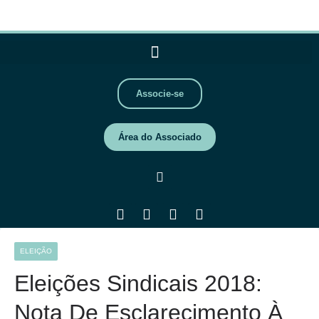
Associe-se
Área do Associado
ELEIÇÃO
Eleições Sindicais 2018:
Nota De Esclarecimento À