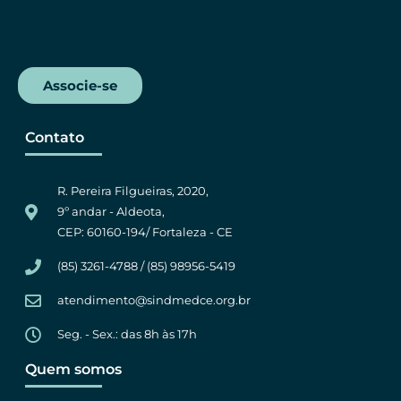
k
p
m
Associe-se
Contato
R. Pereira Filgueiras, 2020,
9º andar - Aldeota,
CEP: 60160-194/ Fortaleza - CE
(85) 3261-4788 / (85) 98956-5419
atendimento@sindmedce.org.br
Seg. - Sex.: das 8h às 17h
Quem somos