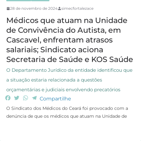
28 de novembro de 2024
simecfortalezace
Médicos que atuam na Unidade
de Convivência do Autista, em
Cascavel, enfrentam atrasos
salariais; Sindicato aciona
Secretaria de Saúde e KOS Saúde
O Departamento Jurídico da entidade identificou que
a situação estaria relacionada a questões
orçamentárias e judiciais envolvendo precatórios
F
T
W
T
Compartilhe
a
w
h
e
O Sindicato dos Médicos do Ceará foi provocado com a
c
i
a
l
denúncia de que os médicos que atuam na Unidade de
e
t
t
e
b
t
s
g
o
e
A
r
o
r
p
a