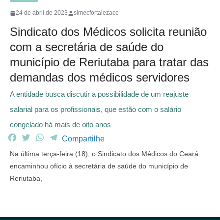
24 de abril de 2023
simecfortalezace
Sindicato dos Médicos solicita reunião
com a secretária de saúde do
município de Reriutaba para tratar das
demandas dos médicos servidores
A entidade busca discutir a possibilidade de um reajuste
salarial para os profissionais, que estão com o salário
congelado há mais de oito anos
F
T
W
T
Compartilhe
a
w
h
e
Na última terça-feira (18), o Sindicato dos Médicos do Ceará
c
i
a
l
encaminhou ofício à secretária de saúde do município de
e
t
t
e
Reriutaba,
b
t
s
g
o
e
A
r
o
r
p
a
k
p
m