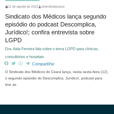
11 de agosto de 2022
simecfortalezace
Sindicato dos Médicos lança segundo
episódio do podcast Descomplica,
Jurídico!; confira entrevista sobre
LGPD
Dra. Aida Ferreira fala sobre o tema LGPD para clínicas,
consultórios e hospitais
F
T
W
T
Compartilhe
a
w
h
e
O Sindicato dos Médicos do Ceará lança, nesta sexta-feira (12),
c
i
a
l
o segundo episódio do Descomplica, Jurídico!, podcast para
e
t
t
e
tirar as
b
t
s
g
o
e
A
r
o
r
p
a
k
p
m