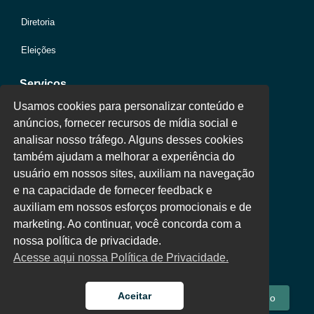
Diretoria
Eleições
Serviços
Usamos cookies para personalizar conteúdo e
anúncios, fornecer recursos de mídia social e
Jurídico
analisar nosso tráfego. Alguns desses cookies
também ajudam a melhorar a experiência do
Oportunidades
usuário em nossos sites, auxiliam na navegação
Clube de Vantagens
e na capacidade de fornecer feedback e
auxiliam em nossos esforços promocionais e de
Área Colaborador
marketing. Ao continuar, você concorda com a
nossa política de privacidade.
Acesse aqui nossa Política de Privacidade.
Aceitar
Fale Conosco