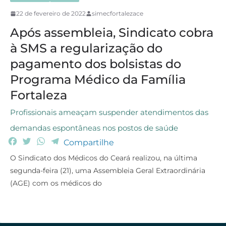
22 de fevereiro de 2022
simecfortalezace
Após assembleia, Sindicato cobra
à SMS a regularização do
pagamento dos bolsistas do
Programa Médico da Família
Fortaleza
Profissionais ameaçam suspender atendimentos das
demandas espontâneas nos postos de saúde
F
T
W
T
Compartilhe
a
w
h
e
O Sindicato dos Médicos do Ceará realizou, na última
c
i
a
l
segunda-feira (21), uma Assembleia Geral Extraordinária
e
t
t
e
(AGE) com os médicos do
b
t
s
g
o
e
A
r
o
r
p
a
k
p
m