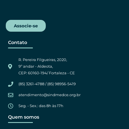
Associe-se
Contato
R. Pereira Filgueiras, 2020,
9º andar - Aldeota,
CEP: 60160-194/ Fortaleza - CE
(85) 3261-4788 / (85) 98956-5419
atendimento@sindmedce.org.br
Seg. - Sex.: das 8h às 17h
Quem somos