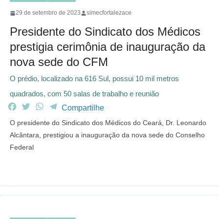
29 de setembro de 2023
simecfortalezace
Presidente do Sindicato dos Médicos
prestigia cerimônia de inauguração da
nova sede do CFM
O prédio, localizado na 616 Sul, possui 10 mil metros
quadrados, com 50 salas de trabalho e reunião
F
T
W
T
Compartilhe
a
w
h
e
O presidente do Sindicato dos Médicos do Ceará, Dr. Leonardo
c
i
a
l
Alcântara, prestigiou a inauguração da nova sede do Conselho
e
t
t
e
Federal
b
t
s
g
o
e
A
r
o
r
p
a
k
p
m