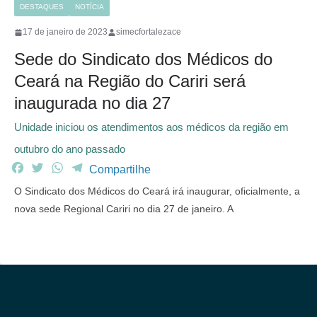
DESTAQUES
NOTÍCIA
17 de janeiro de 2023
simecfortalezace
Sede do Sindicato dos Médicos do
Ceará na Região do Cariri será
inaugurada no dia 27
Unidade iniciou os atendimentos aos médicos da região em
outubro do ano passado
F
T
W
T
Compartilhe
a
w
h
e
O Sindicato dos Médicos do Ceará irá inaugurar, oficialmente, a
c
i
a
l
nova sede Regional Cariri no dia 27 de janeiro. A
e
t
t
e
b
t
s
g
o
e
A
r
o
r
p
a
k
p
m